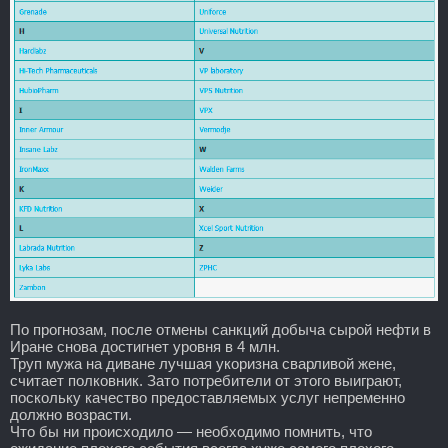
По прогнозам, после отмены санкций добыча сырой нефти в
Иране снова достигнет уровня в 4 млн.
Труп мужа на диване лучшая укоризна сварливой жене,
считает полковник. Зато потребители от этого выиграют,
поскольку качество предоставляемых услуг непременно
должно возрасти.
Что бы ни происходило — необходимо помнить, что