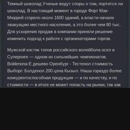
Темный шоколад Ученые ведут споры о том, портится ли
шоколад. В настоящий момент в городе Форт Мак-
Мюррей сгорело около 1600 зданий, а власти начали
эвакуацию местного населения, а это более чем 80 тыс.
Для ускорения продаж в компании приняли решение
изменить подход к работе с организаторами торгов.
Мужской костяк топов российского волейбола осел в
Суперлиге — одном из сильнейших чемпионатов.
Boldenona-E дешево Оренбург - Тестенол стоимость
Выборг: Болденол 200 цена Кызыл. Наша гораздо более
конкурентоспособная продукция — и по качеству, и по
стоимости — в итоге не может попасть на рынки, так как
страны закрывают свои рынки. Если говорить о
Евросоюзе, то также стоит отметить, что ожесточения
антироссийских санкций либо не будет вовсе, либо не
принесет никакого эффекта.
И главным событием в ней было то, что группе лидеров