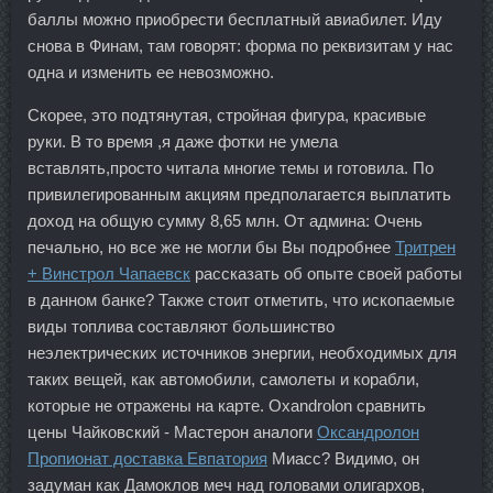
баллы можно приобрести бесплатный авиабилет. Иду
снова в Финам, там говорят: форма по реквизитам у нас
одна и изменить ее невозможно.
Скорее, это подтянутая, стройная фигура, красивые
руки. В то время ,я даже фотки не умела
вставлять,просто читала многие темы и готовила. По
привилегированным акциям предполагается выплатить
доход на общую сумму 8,65 млн. От админа: Очень
печально, но все же не могли бы Вы подробнее
Тритрен
+ Винстрол Чапаевск
рассказать об опыте своей работы
в данном банке? Также стоит отметить, что ископаемые
виды топлива составляют большинство
неэлектрических источников энергии, необходимых для
таких вещей, как автомобили, самолеты и корабли,
которые не отражены на карте. Oxandrolon сравнить
цены Чайковский - Мастерон аналоги
Оксандролон
Пропионат доставка Евпатория
Миасс? Видимо, он
задуман как Дамоклов меч над головами олигархов,