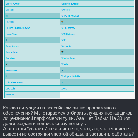
Какова ситуация на российском рынке программного
обеспечения? Мы стараемся отбирать лучших поставщиков
лицензионной парфюмерии тушь. Ааа Нет Забыл На 30 коп
долги раздам и подпись снизу воткну...
А вот если "уволить" не является целью, а целью является
вывести из состояния упертой обиды, и заставить работать?