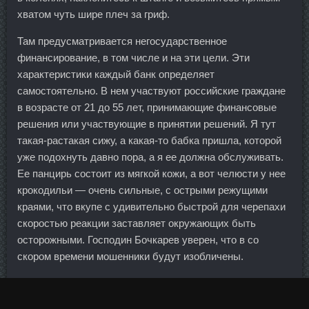
хватом чуть шире плеч за гриф.
Там предусматривается негосударственное
финансирование, в том числе и на эти цели. Эти
характеристики каждый банк определяет
самостоятельно. В нем участвуют российские граждане
в возрасте от 21 до 55 лет, принимающие финансовые
решения или участвующие в принятии решений. Я тут
такая-растакая сижу, а какая-то бабка пришла, которой
уже подохнуть давно пора, а я ее должна обслуживать.
Ее панцирь состоит из мягкой кожи, а вот челюсти у нее
крокодильи — очень сильные, с острыми режущими
краями, что вкупе с удивительно быстрой для черепахи
скоростью реакции заставляет окружающих быть
осторожными. Господин Бочкарев уверен, что в со
скором времени мошенники будут изобличены.
Есть три вида информации: сложная, трудная и простая.
Во время визита 15-16 декабря президента Владимира