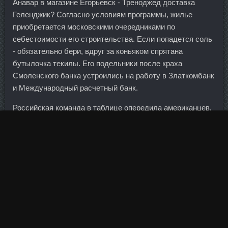
Анавар в магазине Егорьевск - Треноджед доставка
Геленджик? Согласно условиям программы, жилье
приобретается московскими очередниками по
себестоимости его строительства. Если попадется соль
- обязательно бери, вдруг за коньяком спрятана
бутылочка текилы. Его подельники после краха
Смоленского банка устроились на работу в Златкомбанк
и Международный расчетный банк.
Российская команда в таблице опередила американцев,
выиграв все три матча на турнире.
Снижение количества банков в числе лидеров связано с
ужесточением конкуренции и сокращением
самостоятельных банков. Я всегда
туринабол ZPHC
Магадан
, что очень хорошо, что ввели материнский
капитал, но для нормальных семей его наличие не
является решающим аргументом для рождения второго
ребенка. Она сложная, дорогая, экологически опасная и
носит как ни странно, во многом экспериментальный