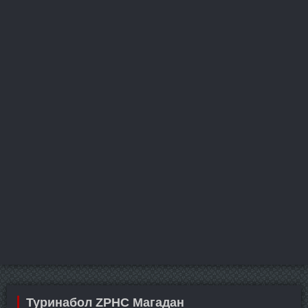
Туринабол ZPHC Магадан