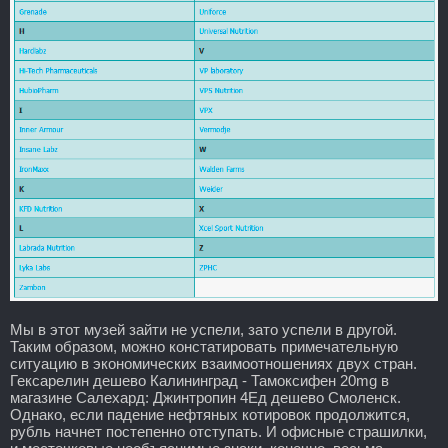
Мы в этот музей зайти не успели, зато успели в другой.
Таким образом, можно констатировать примечательную
ситуацию в экономических взаимоотношениях двух стран.
Гексарелин дешево Калининград - Тамоксифен 20mg в
магазине Салехард: Джинтропин 4Ед дешево Смоленск.
Однако, если падение нефтяных котировок продолжится,
рубль начнет постепенно отступать. И офисные страшилки,