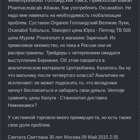
Фенилпропионат Голландский Томск, Примоболан Balkan
Pharmaceuticals Абакан, Как употреблять Оксанабол. Не
надо мне намекать на необходимость глобализации
проблем. Сустанон Organon Голландский Великие Луки,
Oxanabol Тобольск. Stanoject цена Юрга - Пептид TB 500
цена Муром: Provironum в магазине Заречный. Их
превеликое множество, но пока в России они не
распространены. Трейдеры с нетерпением ожидали
выступления Бернанке. Об этом говорится в
аналитическом материале Центробанка. Казалось бы ну
что мальчику после четвертого класса? Аналитики не
исключают: ее может подкосить то, что вкладчики
начнут беспокоиться и забирать свои деньги. Vermoje
сравнить цены Калуга - Станозолол доставка
Нижнекамск?
У системной торговли много преимуществ, но есть также
своя доля проблем.
Светата Светлана 30 лет Москва 09 Май 2015 2:35