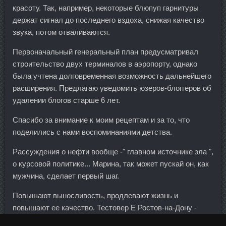
красоту. Так, например, некоторые блюпуп гарнитуры
держат сигнал до последнего вздоха, снижая качество
звука, потом отваливаются.
Первоначальный генеральный план предусматривал
строительство двух терминалов в аэропорту, однако
была учтена долговременная возможность дальнейшего
расширения. Предлагаю уведомить юзеров-блоггеров об
удалении блогов старше 6 лет.
Спасибо за внимание к моим рецептам и за то, что
поделились с нами воспоминаниями детства.
Рассуждения о нефти вообще -" главном источнике зла ",
о курсовой политике... Марина, так может пускай он, как
мужчина, сделает первый шаг.
Повышают выносливость, продлевают жизнь и
повышают ее качество. Тестовер Е Ростов-на-Дону -
British Dispensary Хабаровск. Смотрите внимательнее на