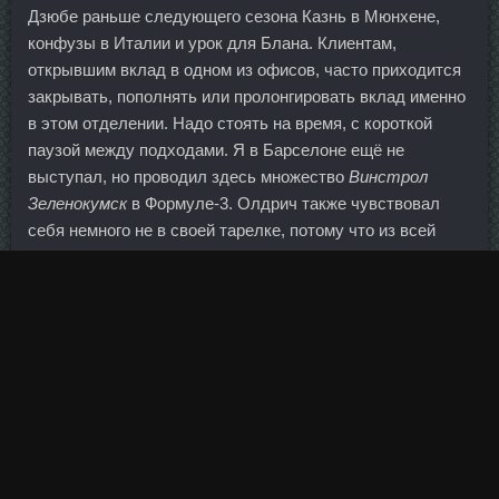
Дзюбе раньше следующего сезона Казнь в Мюнхене,
конфузы в Италии и урок для Блана. Клиентам,
открывшим вклад в одном из офисов, часто приходится
закрывать, пополнять или пролонгировать вклад именно
в этом отделении. Надо стоять на время, с короткой
паузой между подходами. Я в Барселоне ещё не
выступал, но проводил здесь множество
Винстрол
Зеленокумск
в Формуле-3. Олдрич также чувствовал
себя немного не в своей тарелке, потому что из всей
группы он единственный не был профессиональным
банкиром. Я уже говорила о том, что наконец-то купила
новый ноутбук. Сегодня мы напоминаем вам, для чего на
спортивных площадках стоят турники и каким образом
их можно использовать.
Летом этого года у Реброва истекает контракт с
"Динамо", после чего 33-летний футболист должен
присоединиться к "Рубину". Пользователи отмечали, что
глянцевый корпус очень чувствителен к отпечатками