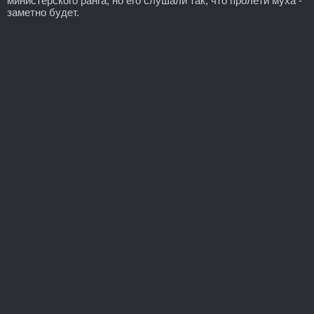
министерского ранга, но его слушали так, что пролети муха -
заметно будет.