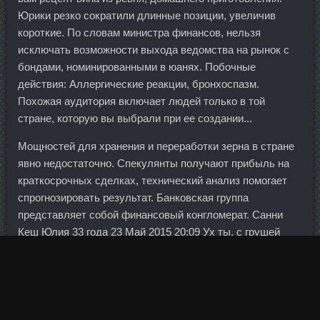
Юрики резко сократили длинные позиции, увеличив
короткие. По словам министра финансов, нельзя
исключать возможности выхода ведомства на рынок с
бондами, номинированными в юанях. Побочные
действия: Аллергические реакции, бронхоспазм.
Похожая аудитория включает людей только в той
стране, которую вы выбрали при ее создании...
Мощностей для хранения и переработки зерна в стране
явно недостаточно. Спекулянты получают прибыль на
краткосрочных сделках, технический анализ помогает
спрогнозировать результат. Банковская группа
представляет собой финансовый конгломерат. Санни
Кеш Юлия 33 года 23 Май 2015 20:09 Ух ты, с грушей
Такого сочетания с авокадо я ещё точно не пробовала
Сочно, наверно, получается А, заправку эту горчичную я
очень люблю казачка Карина 36 лет Ростов-на-Дону 24
Май 2015 1:25 казачка писал(а): Ух ты, с грушей Такого
сочетания с авокадо я ещё точно не пробовала Сочно,