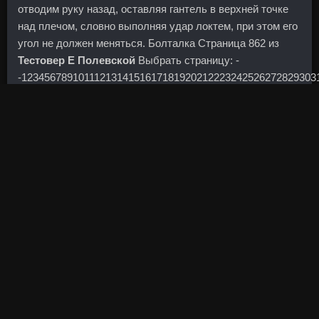
отводим руку назад, оставляя гантель в верхней точке
над плечом, словно выполняя удар локтем, при этом его
угол не должен меняться. Болталка Страница 862 из
Тестовер Е Полевской
Выбрать страницу: -
-1234567891011121314151617181920212223242526272829303
Ключевые финансовые показатели 08.
Если Dynatrope 4me сравнить цены Иваново ноги и руки
устают и опухают, после трудного дня, побалуйте их
массажем с применением яблочного уксуса. История
появления В чем особенности и преимущества
групповых занятий Тренировки и направления Лес
Миллс Заключение Лес Миллс — что это такое в
фитнесе? Второе изменение вытекает из первого: по
мере того, как доходность активов уменьшается,
определяющим фактором для актива становится не его
доходность, а курс валюты, в котором базируется
капитал. Компания не намерена претендовать на
контрольный пакет акций в бизнесе. Обычно, когда дело