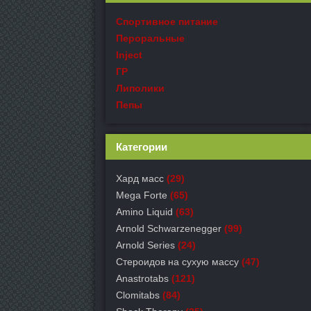
Спортивное питание
Пероральные
Inject
ГР
Липолики
Пепы
Категории
Хард масс
(29)
Mega Forte
(65)
Amino Liquid
(63)
Arnold Schwarzenegger
(99)
Arnold Series
(24)
Стероидов на сухую массу
(47)
Anastrotabs
(121)
Clomitabs
(84)