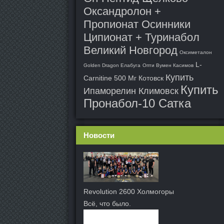
Оксандролон +
Пропионат Осинники
Ципионат + Туринабол
Великий Новгород
Оксиметалон
L-
Golden Dragon Елабуга
Опти Вумен Касимов
Купить
Carnitine 500 Мг Котовск
Купить
Ипаморелин Климовск
Пронабол-10 Сатка
Новости
Revolution 2600 Холмогоры
Всё, что было.