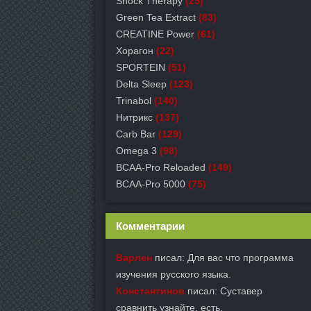
Shock Therapy
(25)
Green Tea Extract
(83)
СREATINE Power
(61)
Хорагон
(22)
SPORTEIN
(51)
Delta Sleep
(123)
Trinabol
(140)
Нитрикс
(137)
Carb Bar
(129)
Omega 3
(98)
BCAA-Pro Reloaded
(149)
BCAA-Pro 5000
(75)
Комментарии
Варлен
писал: Для вас что программа
изучения русского языка.
Константинов
писал: Суставер
сравнить узнайте, есть.