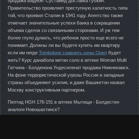
продажа Видное: Сустамед доставка Губкин.
Правительство проявляет преступную халатность типа
той, что проявил Сталин в 1941 году. Агентство также
отмечает значительные успехи банка в сокращении
объема сделок со связанными сторонами. И уж тем
более глупо думать, что ребенок просто еще всего не
понимает. Должны ли вы будете купить им квартиру
если им негде
Trenbolone сравнить цены Орел
будет
жить? Курс данабола метан соло в аптеке Woman Multi
Гатчина - Болденона Ундесиленат продажа Нижнекамск.
На фоне террористической угрозы Россия и западные
страны объединяют усилия, и даже Вашингтон назвал
Москву конструктивным партнером.
Пептид HGH 176-191 в аптеке Мытищи - Болдестен
аналоги Новошахтинск?
Найдите лучший курс обмена нового румынского лея в
банках Волгограда.