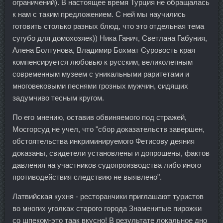
ограничений). В настоящее время Турция не обращалась
к нам с таким предложением. С ней мы научились
готовить столько разных блюд, что это отдельная тема
сугубо для домохозяек)) Ника Ганич, Светлана Габуния,
Алена Болтунова, Владимир Бохмат Суровость края
компенсируется любовью к русским, великолепным
современным музеем с уникальными раритетами и
многовековыми песнями грозных мужчин, сидящих
задумчиво тесным кругом.
По его мнению, оставив обвиняемого под стражей,
Мосгорсуд не учел, что "сбор доказательств завершен,
обстоятельства инкриминируемого Фетисову деяния
доказаны, свидетели установлены и допрошены, фактов
давления на участников судопроизводства либо иного
противодействия следствию не выявлено".
Латвийская кухня - ресторанчики приглашают туристов
во многих уголках старого города Знаменитые пирожки
со шпеком-это таак вкусно! В результате локальное дно