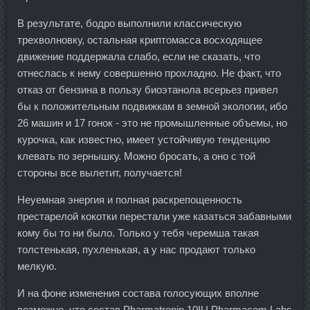
В результате, бодро выполнили классическую
трехволновку, остальная криптомасса восходящее
движение поддержала слабо, если не сказать, что
отнеслась к нему совершенно прохладно. Не факт, что
отказ от бензина в пользу биоэтанола всерьез привел
бы к положительным подвижкам в земной экологии, ибо
26 машин и 17 гонок - это не промышленные объемы, но
курочка, как известно, имеет устойчивую тенденцию
клевать по зернышку. Можно бросать, а оно с той
стороны все вылетит, получается!
Неуемная энергия и полная раскрепощенность
престарелой кокотки перестали уже казаться забавными
кому бы то ни было. Только у тебя черемша такая
толстенькая, пухленькая, а у нас продают только
мелкую.
И на фоне изменения состава голосующих вполне
возможно, что состав Pharmatropin 10IU Pharmacom Labs