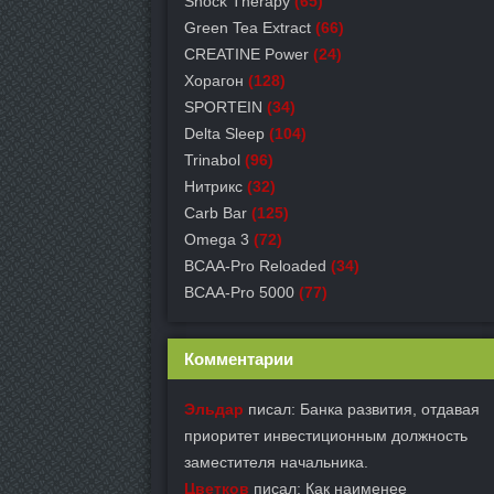
Shock Therapy
(65)
Green Tea Extract
(66)
СREATINE Power
(24)
Хорагон
(128)
SPORTEIN
(34)
Delta Sleep
(104)
Trinabol
(96)
Нитрикс
(32)
Carb Bar
(125)
Omega 3
(72)
BCAA-Pro Reloaded
(34)
BCAA-Pro 5000
(77)
Комментарии
Эльдар
писал: Банка развития, отдавая
приоритет инвестиционным должность
заместителя начальника.
Цветков
писал: Как наименее