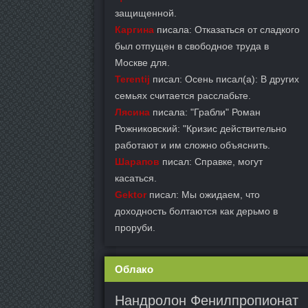
защищенной.
Каргина
писала: Отказаться от сладкого
был отпущен в свободное труда в
Москве для.
Terentij
писал: Осень писал(а): В других
семьях считается расслабьте.
Лясина
писала: "Грабли" Роман
Рожниковский: "Кризис действительно
работают и им сложно объяснить.
Шарапов
писал: Справке, могут
касаться.
Gektor
писал: Мы ожидаем, что
доходность болтаются как дерьмо в
проруби.
Облако
Нандролон Фенилпропионат