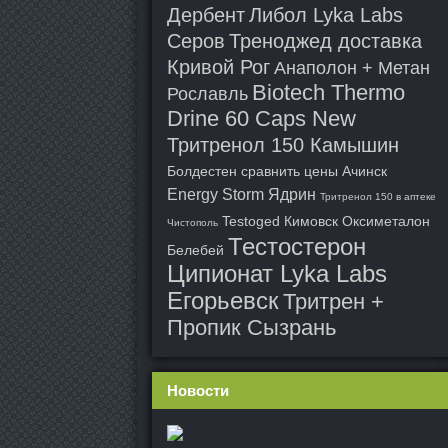
Дербент
Либол Lyka Labs
Серов
Треноджед доставка
Кривой Рог
Анаполон + Метан
Biotech Thermo
Рославль
Drine 60 Caps New
Тритренол 150 Камышин
Болдестен сравнить цены Ачинск
Energy Storm Ядрин
Тритренол 150 в аптеке
Testoged Кимовск
Оксиметалон
Чистополь
Тестостерон
Белебей
Ципионат Lyka Labs
Егорьевск
Тритрен +
Пропик Сызрань
Новости