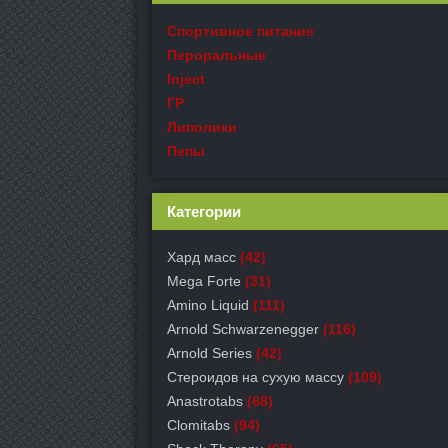
Спортивное питание
Пероральные
Inject
ГР
Липолики
Пепы
Категории
Хард масс
(42)
Mega Forte
(31)
Amino Liquid
(111)
Arnold Schwarzenegger
(116)
Arnold Series
(42)
Стероидов на сухую массу
(109)
Anastrotabs
(68)
Clomitabs
(94)