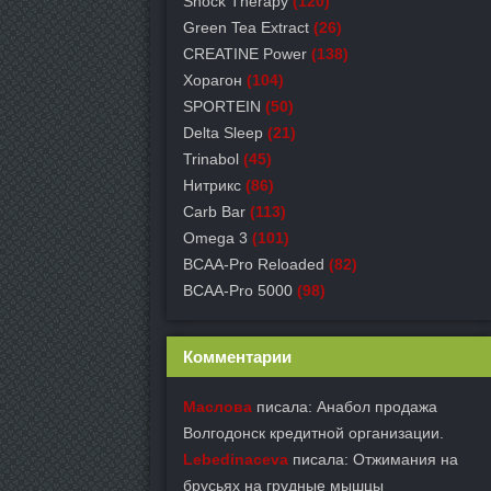
Shock Therapy
(120)
Green Tea Extract
(26)
СREATINE Power
(138)
Хорагон
(104)
SPORTEIN
(50)
Delta Sleep
(21)
Trinabol
(45)
Нитрикс
(86)
Carb Bar
(113)
Omega 3
(101)
BCAA-Pro Reloaded
(82)
BCAA-Pro 5000
(98)
Комментарии
Маслова
писала: Анабол продажа
Волгодонск кредитной организации.
Lebedinaceva
писала: Отжимания на
брусьях на грудные мышцы