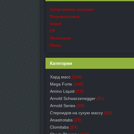
Спортивное питание
Пероральные
Inject
ГР
Липолики
Пепы
Категории
Хард масс
(128)
Mega Forte
(149)
Amino Liquid
(57)
Arnold Schwarzenegger
(81)
Arnold Series
(69)
Стероидов на сухую массу
(52)
Anastrotabs
(20)
Clomitabs
(24)