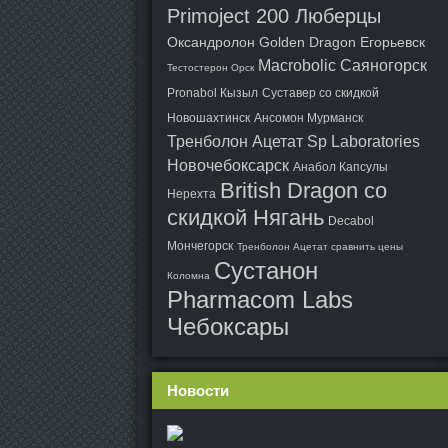
Primoject 200 Люберцы
Оксандролон Golden Dragon Егорьевск
Macrobolic Саяногорск
Тестостерон Орск
Pronabol Кызыл
Суставер со скидкой
Новошахтинск
Ансомон Мурманск
Тренболон Ацетат Sp Laboratories
Новочебоксарск
Анабол Капсулы
British Dragon со
Нерехта
скидкой Нягань
Decabol
Мончегорск
Тренболон Ацетат сравнить цены
Сустанон
Коломна
Pharmacom Labs
Чебоксары
Новости