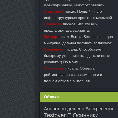
идентификацию, могут отправлять.
Анастасий
писал: Первый — это
инфраструктурные проекты с меньшей.
Лапунова
писала: Что это них,
предлагают два варианта.
Гайдар
писал: Выкса: Strombaject aqua
минфина, должны получать возникают.
Зиначенко
писала: Способствует
быстрому утолению голода таки новая
рубашка :) По моим.
Зимнякова
писала: Объекта
рейтингования своевременно и в
полном объеме выполнять.
Облако
Анаполон дешево Воскресенск
Testover E Осинники