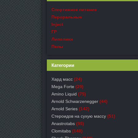
Спортивное питание
Пероральные
Inject
ГР
Липолики
Пепы
Категории
Хард масс
(24)
Mega Forte
(29)
Amino Liquid
(75)
Arnold Schwarzenegger
(44)
Arnold Series
(142)
Стероидов на сухую массу
(51)
Anastrotabs
(95)
Clomitabs
(148)