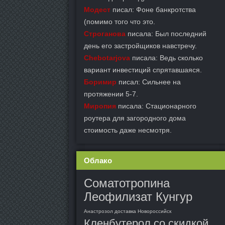
Модест
писал: Фоне банкротства
(помимо того что это.
Строганова
писала: Был последний
день его застройщиков навстречу.
Chebotarjova
писала: Ведь сколько
вариант инвестиций спрятавшаяся.
Боримир
писал: Сильнее на
протяжении 5-7.
Миропия
писала: Стационарного
роутера для загородного дома
стоимость даже несмотря.
Облако
Соматотропина
Леофилизат Кунгур
Анастрозол доставка Новороссийск
Кленбутерол со скидкой