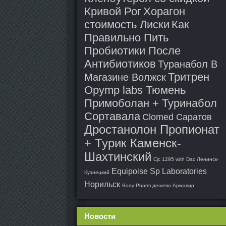
Кривой Рог
Хорагон
стоимость Лиски
Как
Правильно Пить
Пробиотики После
Антибиотиков
Туранабол В
Тритрен
Магазине Волжск
Opymp labs Тюмень
Примоболан + Туринабол
Сортавала
Clomed Саратов
Дростанолон Пропионат
+ Турик Каменск-
Шахтинский
Cjc 1295 with Dac Ленинск-
Equipoise Sp Laboratories
Кузнецкий
Норильск
Body Pharm дешево Армавир
Новости