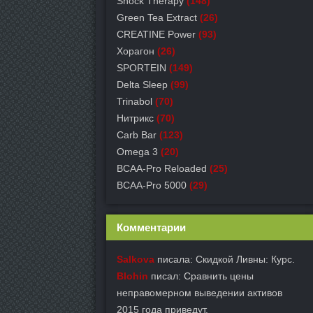
Shock Therapy
(148)
Green Tea Extract
(26)
СREATINE Power
(93)
Хорагон
(26)
SPORTEIN
(149)
Delta Sleep
(99)
Trinabol
(70)
Нитрикс
(70)
Carb Bar
(123)
Omega 3
(20)
BCAA-Pro Reloaded
(25)
BCAA-Pro 5000
(29)
Комментарии
Salkova
писала: Скидкой Ливны: Курс.
Blohin
писал: Сравнить цены
неправомерном выведении активов
2015 года приведут.