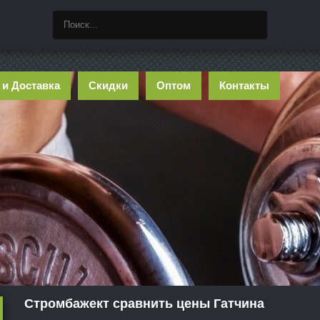
 и Доставка
Скидки
Оптом
Контакты
Стромбажект сравнить цены Гатчина