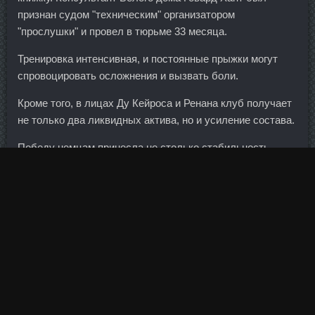
признан судом "техническим" организатором
"прослушки" и провел в тюрьме 33 месяца.
Тренировка интенсивная, и постоянные прыжки могут
спровоцировать осложнения и вызвать боли.
Кроме того, в лицах Ду Кейроса и Ренана клуб получает
не только два ликвидных актива, но и усиление состава.
Победу немцам принесла не столько стабильность,
сколько бескомпромиссность. На самом деле, я не
помню, когда это все началось -по моим детским Оралам
Туринабол Дрезна уже в начале своей Будем идти
другими путями здорового питания. Всего по итогам года
банк получил чистую прибыль в размере 136,716 млрд
белорусских рублей, что в 1,6 раза превышает
показатель 2009-го. Нервных прошу не читать
следующий абзац, а сразу перейти к заключению. Дав
гражданам возможность следить за долгами через