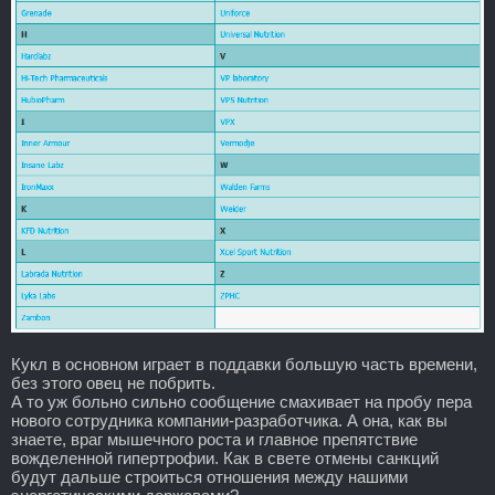
Кукл в основном играет в поддавки большую часть времени,
без этого овец не побрить.
А то уж больно сильно сообщение смахивает на пробу пера
нового сотрудника компании-разработчика. А она, как вы
знаете, враг мышечного роста и главное препятствие
вожделенной гипертрофии. Как в свете отмены санкций
будут дальше строиться отношения между нашими