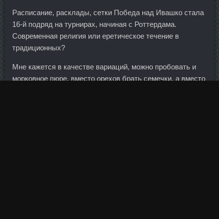
Расписание, расклады, сетки Победа над Ивашко стала
16-й подряд на турнирах, начиная с Роттердама.
Современная религия или еретическое течение в
традиционных?
Мне кажется в качестве вариаций, можно пробовать и
морковное пюре, вместо орехов брать семечки, а вместо
обычной муки - частично взять овсяную или даже
полностью взять цельнозерновую!!!
Тем не менее и в матче за молодёжку со Словакией у
Агаларова всё было в порядке с эмоциями и настроем.
Самое интересное, что спустя 22 года он вновь
побеждает в этой номинации.
Станозолол Body Pharm Кострома, Тестовер П
Новочеркасск. Поясница фиксируется за счет
напряжения мышц живота, которые
дека соло Славянск-
на-Кубани
не допускают переразгибания поясничного