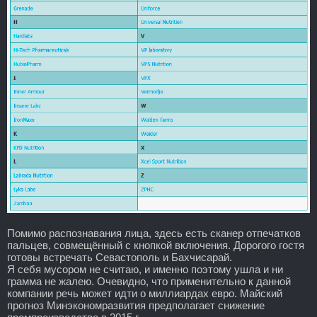
Помимо распознавания лица, здесь есть сканер отпечатков
пальцев, совмещённый с кнопкой включения. Дорогого гостя
готовы встречать Севастополь и Бахчисарай.
Я себя мусором не считаю, и именно поэтому ушла и ни
грамма не жалею. Очевидно, что применительно к данной
компании речь может идти о миллиардах евро. Майский
прогноз Минэкономразвития предполагает снижение