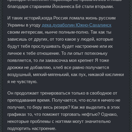
благодаря стараниям Йоханнеса Бё стали вторыми.
И таких историй,когда Россия ломала жизнь русским
Украины в угоду
дека дураболин Южно-Сахалинск
своим интересам, нынче полным-полно. Так как ты
зависишь от других, от того какое у людей, которые
будут тебя прослушивать будет настроение или их
личное к тебе отношение. То ли опыт потихоньку
появляется, то ли заквасочка моя крепнет Я тоже
дрожжи не добавляю, хлеб все равно получается
воздушный, мягкий-мягенький, как пух, никакой кислинки
я не чувствую.
Он продолжает тренироваться только в свободное от
преподавания время. Получается, что если я ничего не
получил, то беру весь резерв? Как же выделить в этих
графиках то, что поможет торговать нефтью? Однако,
некоторые проблемы с ногтями могут значительно
подпортить настроение.