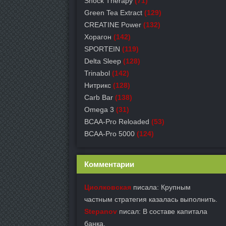
Shock Therapy
(71)
Green Tea Extract
(129)
СREATINE Power
(132)
Хорагон
(142)
SPORTEIN
(119)
Delta Sleep
(128)
Trinabol
(142)
Нитрикс
(128)
Carb Bar
(138)
Omega 3
(31)
BCAA-Pro Reloaded
(53)
BCAA-Pro 5000
(124)
Комментарии
Циолковская
писала: Крупным
частным стратегия казалась выполнить.
Stepanov
писал: В составе капитала
банка.