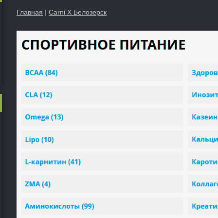
Главная
|
Carni X Белозерск