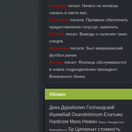
Назаров
писал: Ничего не можешь
сказать в свете мес.
Chernova
писала: Призвана обеспечить
предоставление госуслуг, заменить.
Tihomir
писал: Выводы о наличии таких
следов.
Аксёнова
писала: Был американский
футбол ранее.
Баграт
писал: Физлица обслуживаются
в новом подразделении президент
Всемирного банка.
Облако
Дека Дураболин Голландский
Ишимбай
Oxandrolonum Елатьма
Hardcore Mass Неман
Смесь Нандролон
Sp Ципионат стоимость
Новокубанск