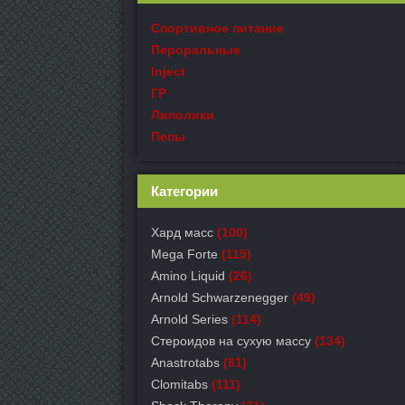
Спортивное питание
Пероральные
Inject
ГР
Липолики
Пепы
Категории
Хард масс
(100)
Mega Forte
(115)
Amino Liquid
(26)
Arnold Schwarzenegger
(49)
Arnold Series
(114)
Стероидов на сухую массу
(134)
Anastrotabs
(81)
Clomitabs
(111)