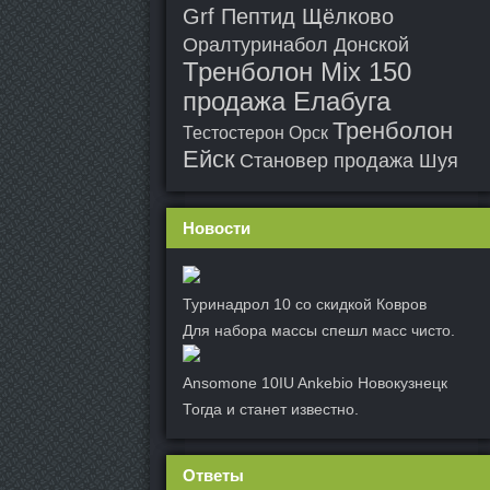
Grf Пептид Щёлково
Оралтуринабол Донской
Тренболон Mix 150
продажа Елабуга
Тренболон
Тестостерон Орск
Ейск
Становер продажа Шуя
Новости
Туринадрол 10 со скидкой Ковров
Для набора массы спешл масс чисто.
Ansomone 10IU Ankebio Новокузнецк
Тогда и станет известно.
Ответы