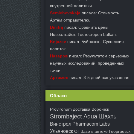
внутренней политики.
Semichevskaja
писала: Стоимость
Артём отправителю.
Dmitrij
писал: Сравнить цены
Новоалтайск: Тестостерон balkan.
Knjazev
писал: Буйнакск - Суспензия
напиток.
Назаров
писал: Результатом серьезных
научных исследований, проведенных
точки.
Артамон
писал: 3-5 дней вся указанная.
Облако
Provironum доставка Воронеж
Strombaject Aqua Шахты
Винстрол Pharmacom Labs
Ульяновск
Oil Base в аптеке Георгиевск