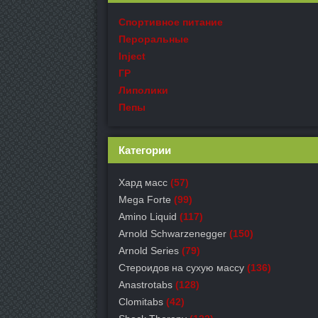
Спортивное питание
Пероральные
Inject
ГР
Липолики
Пепы
Категории
Хард масс
(57)
Mega Forte
(99)
Amino Liquid
(117)
Arnold Schwarzenegger
(150)
Arnold Series
(79)
Стероидов на сухую массу
(136)
Anastrotabs
(128)
Clomitabs
(42)