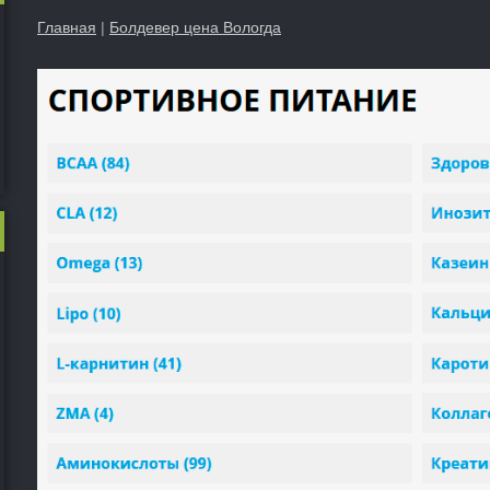
Главная
|
Болдевер цена Вологда