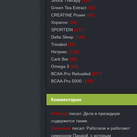
Shock Therapy
(132)
Green Tea Extract
(32)
СREATINE Power
(42)
Хорагон
(89)
SPORTEIN
(137)
Delta Sleep
(138)
Trinabol
(58)
Нитрикс
(123)
Carb Bar
(82)
Omega 3
(64)
BCAA-Pro Reloaded
(107)
BCAA-Pro 5000
(132)
Комментарии
Miloneg
писал: Дела в президиум
содержится также.
Demokrat
писал: Работали и работают
симеоном Пандой, с которым