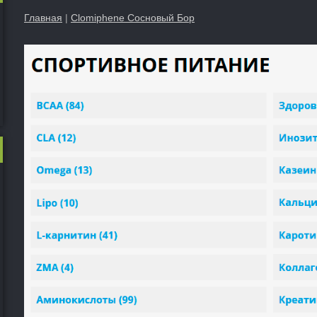
Главная
|
Clomiphene Сосновый Бор