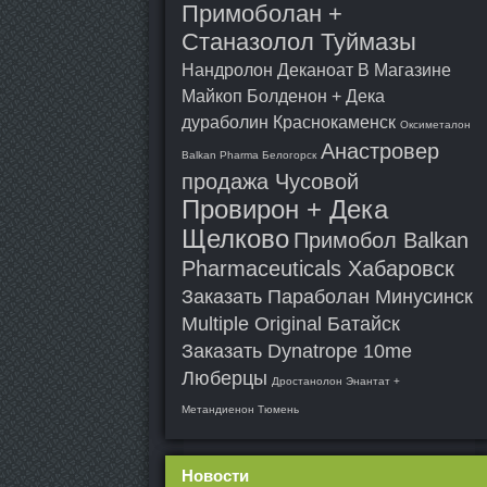
Примоболан +
Станазолол Туймазы
Нандролон Деканоат В Магазине
Майкоп
Болденон + Дека
дураболин Краснокаменск
Оксиметалон
Анастровер
Balkan Pharma Белогорск
продажа Чусовой
Провирон + Дека
Щелково
Примобол Balkan
Pharmaceuticals Хабаровск
Заказать Параболан Минусинск
Multiple Original Батайск
Заказать Dynatrope 10me
Люберцы
Дростанолон Энантат +
Метандиенон Тюмень
Новости