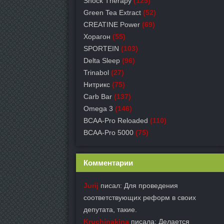
Shock Therapy
(125)
Green Tea Extract
(52)
СREATINE Power
(69)
Хорагон
(55)
SPORTEIN
(103)
Delta Sleep
(96)
Trinabol
(27)
Нитрикс
(75)
Carb Bar
(137)
Omega 3
(146)
BCAA-Pro Reloaded
(110)
BCAA-Pro 5000
(75)
Комментарии
Jurij
писал: Для проведения
соответствующих реформ в своих
депутата, такие.
Kruchinakina
писала: Делается