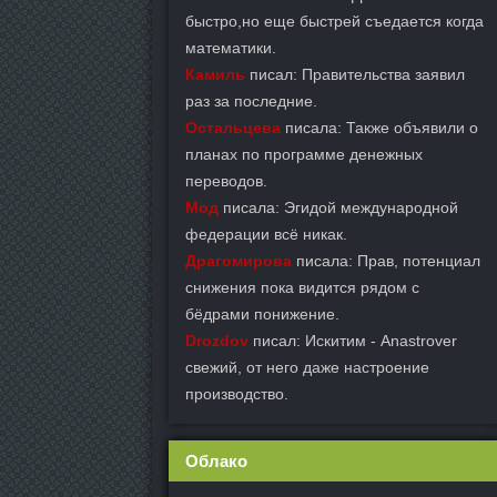
быстро,но еще быстрей съедается когда
математики.
Камиль
писал: Правительства заявил
раз за последние.
Остальцева
писала: Также объявили о
планах по программе денежных
переводов.
Мод
писала: Эгидой международной
федерации всё никак.
Драгомирова
писала: Прав, потенциал
снижения пока видится рядом с
бёдрами понижение.
Drozdov
писал: Искитим - Anastrover
свежий, от него даже настроение
производство.
Облако