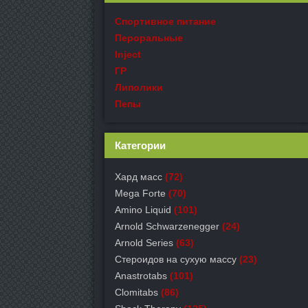
Спортивное питание
Пероральные
Inject
ГР
Липолики
Пепы
Категории
Хард масс
(72)
Mega Forte
(70)
Amino Liquid
(101)
Arnold Schwarzenegger
(24)
Arnold Series
(63)
Стероидов на сухую массу
(23)
Anastrotabs
(101)
Clomitabs
(86)