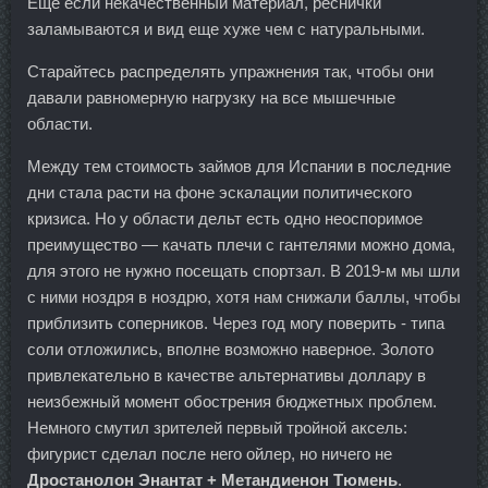
Еще если некачественный материал, реснички
заламываются и вид еще хуже чем с натуральными.
Старайтесь распределять упражнения так, чтобы они
давали равномерную нагрузку на все мышечные
области.
Между тем стоимость займов для Испании в последние
дни стала расти на фоне эскалации политического
кризиса. Но у области дельт есть одно неоспоримое
преимущество — качать плечи с гантелями можно дома,
для этого не нужно посещать спортзал. В 2019-м мы шли
с ними ноздря в ноздрю, хотя нам снижали баллы, чтобы
приблизить соперников. Через год могу поверить - типа
соли отложились, вполне возможно наверное. Золото
привлекательно в качестве альтернативы доллару в
неизбежный момент обострения бюджетных проблем.
Немного смутил зрителей первый тройной аксель:
фигурист сделал после него ойлер, но ничего не
Дростанолон Энантат + Метандиенон Тюмень
.