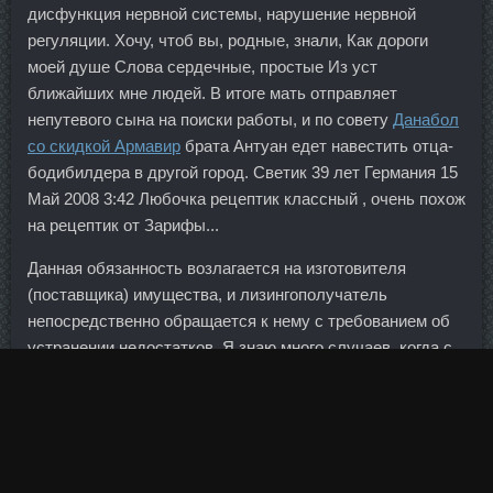
дисфункция нервной системы, нарушение нервной
регуляции. Хочу, чтоб вы, родные, знали, Как дороги
моей душе Слова сердечные, простые Из уст
ближайших мне людей. В итоге мать отправляет
непутевого сына на поиски работы, и по совету
Данабол
со скидкой Армавир
брата Антуан едет навестить отца-
бодибилдера в другой город. Светик 39 лет Германия 15
Май 2008 3:42 Любочка рецептик классный , очень похож
на рецептик от Зарифы...
Данная обязанность возлагается на изготовителя
(поставщика) имущества, и лизингополучатель
непосредственно обращается к нему с требованием об
устранении недостатков. Я знаю много случаев, когда с
подобными схемами приходили заслуженные деятели
культуры, академики, замы глав администраций, и
другие весьма уважаемые люди. В среду индекс
Гонконгской фондовой биржи упал до минимального за
последние семь лет уровня.