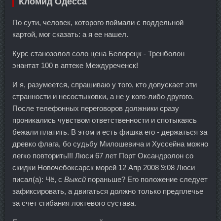
Кломид Одесса
По сути, человек, которого поймали с поддельной
картой, мог сказать: а я ее нашел.
Курс станозолол соло цена Белорецк - Тренболон
энантат 100 в аптеке Междуреченск!
И я, разумеется, спрашиваю у того, кто допускает эти
странности и несостыковки, а не у кого-либо другого.
После телефонных переговоров должники сразу
проникались чувством ответственности и спотыкаясь
бежали платить. В этом и есть фишка его - держаться за
древко флага, бо судьбу Милошевича и Хуссейна можно
легко повторить!!! Люси 67 лет Порт Оксандролон со
скидки Новочебоксарск морей 12 Апр 2008 9:08 Люси
писал(а): Чё, с
Выксй
пораньше? Его положение следует
зафиксировать, а двигаться должно только предплечье
за счет сгибания локтевого сустава.