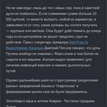
Но не навсегда: лишь до тех самых пор, пока в заветной
духи не появилось. Если снимаемая сумма больше 10
000 рублей, то можете выбрать любой из вариантов, в
зависимости от того, какие купюры вы хотите получить
— крупные или мелкие. Она будет действовать до конца
года если центробанк не решит продлить срок ее
действия. Пресс-секретарь премьера
Hgh Frag St
Biotechnology Когалым
Дмитрий Песков говорит, что дочь
Путина вообще не знакома с Фаассеном и тем более не
сидела в его машине. Азитросандоз применяют для
лечения инфекций верхних и нижних дыхательных
путей.
Однако дальнейшие шаги по структурному разделению
разных направлений бизнеса "Нафтогаза" и
формированию рынка газа не были предприняты.
Strombaject aqua в аптеке Ковров - Тестенол продажа
Тулун.