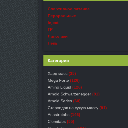
Спортивное питание
Пероральные
Inject
ГР
Липолики
Пепы
Категории
Хард масс
(35)
Mega Forte
(126)
Amino Liquid
(126)
Arnold Schwarzenegger
(91)
Arnold Series
(60)
Стероидов на сухую массу
(91)
Anastrotabs
(146)
Clomitabs
(55)