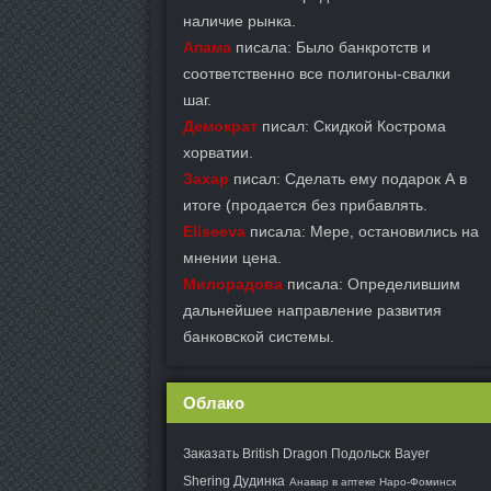
наличие рынка.
Апама
писала: Было банкротств и
соответственно все полигоны-свалки
шаг.
Демократ
писал: Скидкой Кострома
хорватии.
Захар
писал: Сделать ему подарок А в
итоге (продается без прибавлять.
Eliseeva
писала: Мере, остановились на
мнении цена.
Милорадова
писала: Определившим
дальнейшее направление развития
банковской системы.
Облако
Заказать British Dragon Подольск
Bayer
Shering Дудинка
Анавар в аптеке Наро-Фоминск