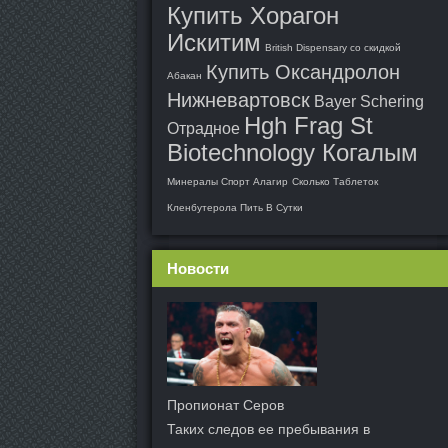
Купить Хорагон
Искитим
British Dispensary со скидкой
Купить Оксандролон
Абакан
Нижневартовск
Bayer Schering
Hgh Frag St
Отрадное
Biotechnology Когалым
Минералы Спорт Алагир
Сколько Таблеток
Кленбутерола Пить В Сутки
Новости
Пропионат Серов
Таких следов ее пребывания в