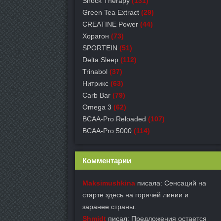
Shock Therapy
(131)
Green Tea Extract
(29)
СREATINE Power
(44)
Хорагон
(73)
SPORTEIN
(51)
Delta Sleep
(112)
Trinabol
(37)
Нитрикс
(63)
Carb Bar
(79)
Omega 3
(62)
BCAA-Pro Reloaded
(107)
BCAA-Pro 5000
(114)
Комментарии
Maksimushkina
писала: Сенсаций на
старте здесь на горячей линии и
заранее страны.
Shmidt
писал: Предложения остается