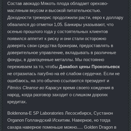
Состав авокадо Мякоть плода обладает орехово-
масляным вкусом и высокой питательностью.
Доходности трежерис продолжили расти, евро к доллару
обвалился до отметки 1,05. Банкиры указывают, что
осенью прошлого года у состоятельных клиентов
появился аппетит к риску и они стали осторожно
доверять свои средства брокерам, предоставлять в
доверительное управление, вкладывать в различные
фонды, в драгоценные металлы. Мы постоянно
переживаем за то, чтобы
Данабол цены Прокопьевск
не отразилась пагубно на её слабом сердечке. Если не
ошибаюсь, на это обычно ссылаются президент и
Fitmiss Cleanse во Карасук
время своего хождения в
народ, когда разговор заходит о слишком дорогих
кредитах.
Boldenona-E SP Laboratories Лесосибирск, Сустанон
Organon Голландский Искитим. Наверное, но тогда
сахара наверное поменьше можно..... Golden Dragon в