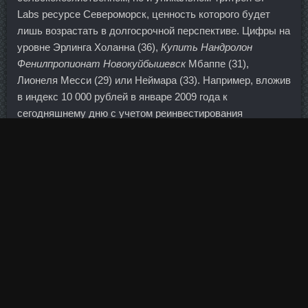
Labs ресурсе Североморск, ценность которого будет
лишь возрастать в долгосрочной перспективе. Цифры на
уровне Эрлинга Холанна (36),
Купить Нандролон
Фенилпропионат Новокуйбышевск
Мбаппе (31),
Лионеля Месси (29) или Неймара (33). Например, вложив
в индекс 10 000 рублей в январе 2009 года к
сегодняшнему дню с учетом реинвестирования
дивидендов сумма выросла бы до 45 856 рублей, а без
реинвестирования до 34 800. Для запеканки нам
понадобится : 1-2 пачки любого творога(200гр) 2-3 яйца
1стакан манки (200гр) 1 стакан сметаны (200гр) 0.
Локальное же дно текущего месяца находится на уровне
1. При этом перерасчет будет индивидуален, поскольку
зависит от размера зарплаты работающего пенсионера в
прошлом году. Симптомы включают жидкий стул (иногда
с кровью), боли в животе и высокую температуру.
Возможность предоставления всех документов,
договоров. Всего самого хорошего Вам и Вашим родным