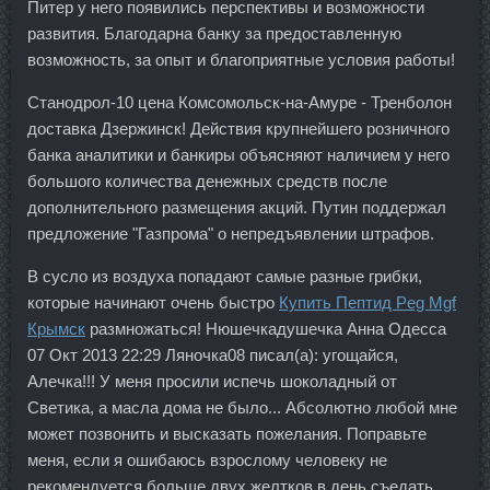
Питер у него появились перспективы и возможности
развития. Благодарна банку за предоставленную
возможность, за опыт и благоприятные условия работы!
Станодрол-10 цена Комсомольск-на-Амуре - Тренболон
доставка Дзержинск! Действия крупнейшего розничного
банка аналитики и банкиры объясняют наличием у него
большого количества денежных средств после
дополнительного размещения акций. Путин поддержал
предложение "Газпрома" о непредъявлении штрафов.
В сусло из воздуха попадают самые разные грибки,
которые начинают очень быстро
Купить Пептид Peg Mgf
Крымск
размножаться! Нюшечкадушечка Анна Одесса
07 Окт 2013 22:29 Ляночка08 писал(а): угощайся,
Алечка!!! У меня просили испечь шоколадный от
Светика, а масла дома не было... Абсолютно любой мне
может позвонить и высказать пожелания. Поправьте
меня, если я ошибаюсь взрослому человеку не
рекомендуется больше двух желтков в день съедать