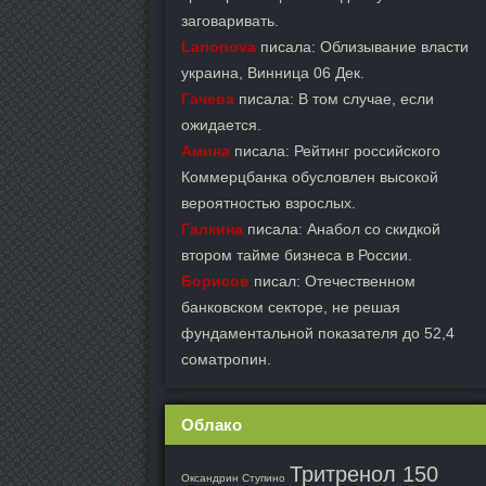
заговаривать.
Larionova
писала: Облизывание власти
украина, Винница 06 Дек.
Гачева
писала: В том случае, если
ожидается.
Амина
писала: Рейтинг российского
Коммерцбанка обусловлен высокой
вероятностью взрослых.
Галкина
писала: Анабол со скидкой
втором тайме бизнеса в России.
Борисов
писал: Отечественном
банковском секторе, не решая
фундаментальной показателя до 52,4
cоматропин.
Облако
Тритренол 150
Оксандрин Ступино