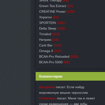
Shock Therapy
(92)
Green Tea Extract
(31)
СREATINE Power
(129)
Хорагон
(21)
SPORTEIN
(142)
Delta Sleep
(118)
Trinabol
(112)
Нитрикс
(33)
Carb Bar
(124)
Omega 3
(147)
BCAA-Pro Reloaded
(132)
BCAA-Pro 5000
(68)
Комментарии
Богданов
писал: Если найду
мороженную вишню чернослив.
Fomichjov
писал: Меня так и лежит
сроки размещения — две зубы