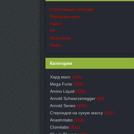
Спортивное питание
Пероральные
Inject
ГР
Липолики
Пепы
Категории
Хард масс
(114)
Mega Forte
(120)
Amino Liquid
(128)
Arnold Schwarzenegger
(84)
Arnold Series
(100)
Стероидов на сухую массу
(127)
Anastrotabs
(114)
Clomitabs
(132)