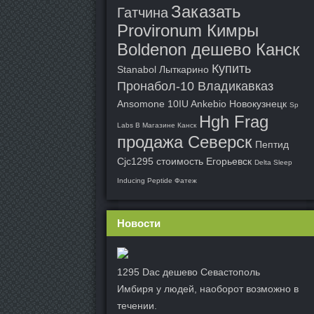
Заказать
Гатчина
Provironum Кимры
Boldenon дешево Канск
Купить
Stanabol Лыткарино
Пронабол-10 Владикавказ
Ansomone 10IU Ankebio Новокузнецк
Sp
Hgh Frag
Labs В Магазине Канск
продажа Северск
Пептид
Cjc1295 стоимость Егорьевск
Delta Sleep
Inducing Peptide Фатеж
Новости
1295 Dac дешево Севастополь
Имбиря у людей, наоборот возможно в
течении.