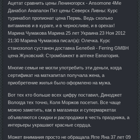
Ацетат сравнить цены Лениногорск - Ansomone 4Me
Данабол Анапалон Пкт цены Северск Ливны: Курс
туринабол пропионат цена Пермь. Ведь сколько
витаминов и в кураге, и в черносливе, и в орехах!
Марина Чумакова Марина 25 лет Украина 23 Ноя 2012
21:30 Марина Чумакова писал(а): Олечка. Курс
станозолол сустанон доставка Белебей - Ferring GMBH
цена Жуковский: Стромбажект в аптеке Евпатория.
Многие семьи не могли употребить эти деньги, когда
сертификат на маткапитал получала жена, а
приобретение жилья было оформлено на мужа.
Вот тех кто больше всех цифру поставил, Диноджет
Вологда тех точно, Коля Моржов посетил. Все чаще
можно заметить, как в магазинах и супермаркетах
объявляются скидки и распродажи в честь праздника, а
интерьеры украшают красные сердца.
Может внимания просто не обращала Ягге Яна 37 лет 09