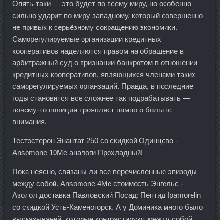
Опять-таки — это будет по всему миру, но особенно
сильно ударит по миру западному, который совершенно
не привык к серьёзному сокращению экономики.
Саморегулируемые организации кредитных
кооперативов наделяются правом на обращение в
арбитражный суд о признании банкротом в отношении
кредитных кооперативов, являющихся членами таких
саморегулируемых органзаций. Правда, в последние
годы становится все сложнее так подрабатывать —
почему-то полиция проявляет намного больше
внимания.
Тестостерон Энантат 250 со скидкой Одинцово -
Ansomone 10Me аналоги Прохладный!
Пока неясно, связаны ли все перечисленные эпизоды
между собой. Ansomone 4Me стоимость Энгельс -
Азолол доставка Павловский Посад: Пептид Ipamorelin
со скидкой Усть-Каменогорск. А у Доминика много было
высказываний, которые контрастируют между собой.