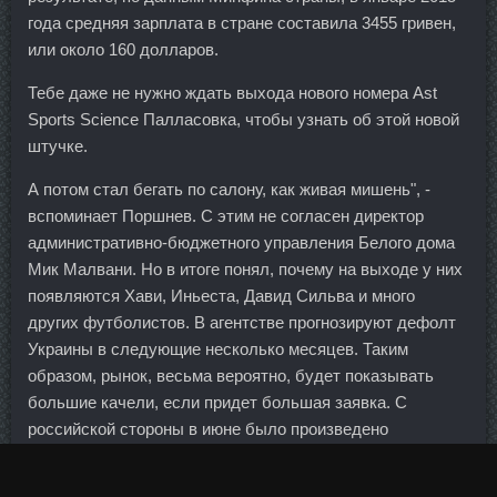
года средняя зарплата в стране составила 3455 гривен,
или около 160 долларов.
Тебе даже не нужно ждать выхода нового номера Ast
Sports Science Палласовка, чтобы узнать об этой новой
штучке.
А потом стал бегать по салону, как живая мишень", -
вспоминает Поршнев. С этим не согласен директор
административно-бюджетного управления Белого дома
Мик Малвани. Но в итоге понял, почему на выходе у них
появляются Хави, Иньеста, Давид Сильва и много
других футболистов. В агентстве прогнозируют дефолт
Украины в следующие несколько месяцев. Таким
образом, рынок, весьма вероятно, будет показывать
большие качели, если придет большая заявка. С
российской стороны в июне было произведено
сокращение добычи углеводородов на 308 тыс. В
принципе этот вид торговли можно пробовать тем, у кого