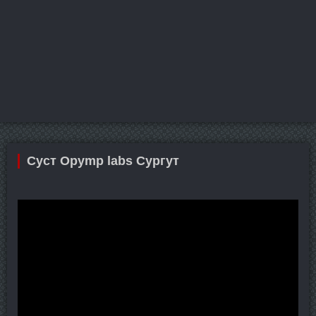
Суст Opymp labs Сургут