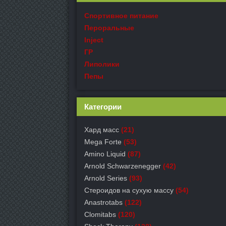
Спортивное питание
Пероральные
Inject
ГР
Липолики
Пепы
Категории
Хард масс
(21)
Mega Forte
(53)
Amino Liquid
(87)
Arnold Schwarzenegger
(42)
Arnold Series
(93)
Стероидов на сухую массу
(54)
Anastrotabs
(122)
Clomitabs
(120)