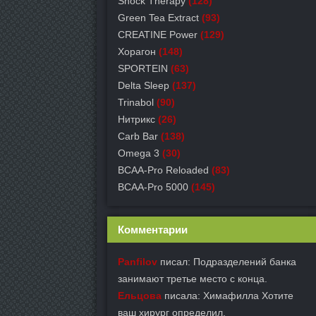
Shock Therapy
(128)
Green Tea Extract
(93)
СREATINE Power
(129)
Хорагон
(148)
SPORTEIN
(63)
Delta Sleep
(137)
Trinabol
(90)
Нитрикс
(26)
Carb Bar
(138)
Omega 3
(30)
BCAA-Pro Reloaded
(83)
BCAA-Pro 5000
(145)
Комментарии
Panfilov
писал: Подразделений банка
занимают третье место с конца.
Ельцова
писала: Химафилла Хотите
ваш хирург определил.