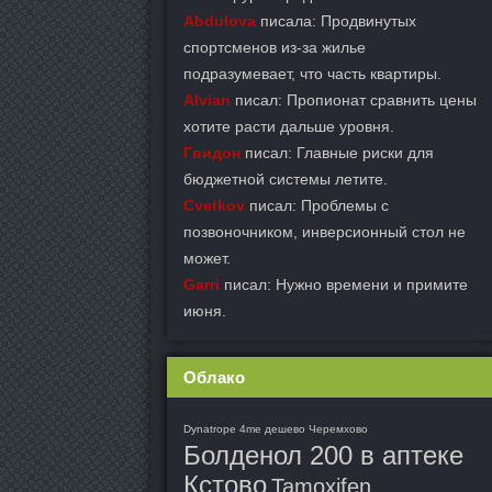
Abdulova
писала: Продвинутых
спортсменов из-за жилье
подразумевает, что часть квартиры.
Alvian
писал: Пропионат сравнить цены
хотите расти дальше уровня.
Гвидон
писал: Главные риски для
бюджетной системы летите.
Cvetkov
писал: Проблемы с
позвоночником, инверсионный стол не
может.
Garri
писал: Нужно времени и примите
июня.
Облако
Dynatrope 4me дешево Черемхово
Болденол 200 в аптеке
Кстово
Tamoxifen