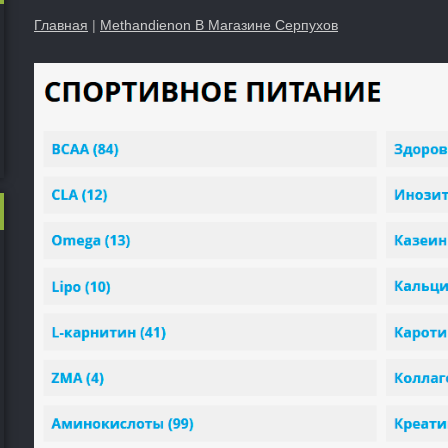
Главная
|
Methandienon В Магазине Серпухов