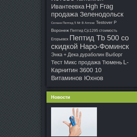
Hgh Frag
Ивантеевка
продажа Зеленодольск
Testover P
Селанк Пептид 5 Мг В Аптеке
Воронеж
Пептид Cjc1295 стоимость
Пептид Tb 500 со
Егорьевск
скидкой Наро-Фоминск
Энка + Дека дураболин Выборг
L-
Тест Микс продажа Тюмень
Карнитин 3600 10
Витаминов Юхнов
Новости