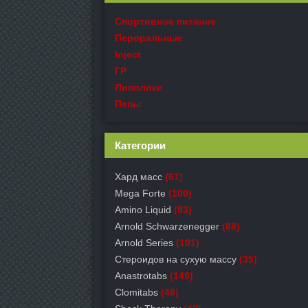
Спортивное питание
Пероральные
Inject
ГР
Липолики
Пепы
Категории
Хард масс
(61)
Mega Forte
(100)
Amino Liquid
(83)
Arnold Schwarzenegger
(88)
Arnold Series
(101)
Стероидов на сухую массу
(35)
Anastrotabs
(149)
Clomitabs
(48)