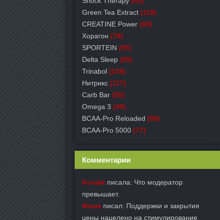
Shock Therapy
(43)
Green Tea Extract
(118)
СREATINE Power
(69)
Хорагон
(78)
SPORTEIN
(95)
Delta Sleep
(99)
Trinabol
(139)
Нитрикс
(117)
Carb Bar
(50)
Omega 3
(49)
BCAA-Pro Reloaded
(96)
BCAA-Pro 5000
(77)
Комментарии
Kosjak
писала: Что модератор
превышает.
Фома
писал: Поддержки и закрытия
цены нацелено на стимулирование