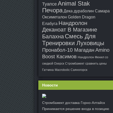
Animal Stak
Туапсе
Печора
Дека дураболин Самара
Оксиметалон Golden Dragon
Нандролон
Елабуга
Деканоат В Магазине
Смесь Для
Балахна
Тренировки Луховицы
Пронабол-10 Магадан
Amino
Boost Касимов
Нандролон Фенил со
скидкой Озерск
Стромбажект сравнить цены
Гатчина
Macrobolic Саяногорск
Новости
Стромбажект доставка Горно-Алтайск
Принимается решение входа в позицию