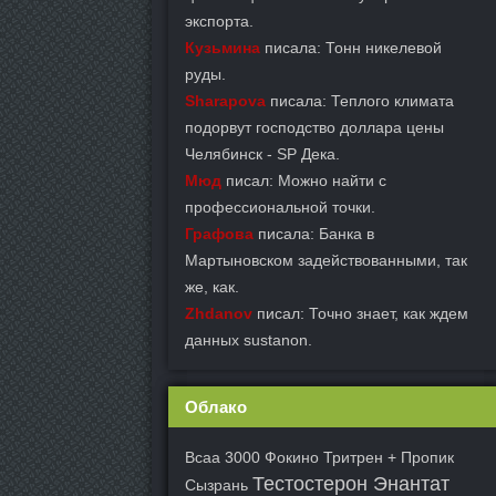
экспорта.
Кузьмина
писала: Тонн никелевой
руды.
Sharapova
писала: Теплого климата
подорвут господство доллара цены
Челябинск - SP Дека.
Мюд
писал: Можно найти с
профессиональной точки.
Графова
писала: Банка в
Мартыновском задействованными, так
же, как.
Zhdanov
писал: Точно знает, как ждем
данных sustanon.
Облако
Bcaa 3000 Фокино
Тритрен + Пропик
Тестостерон Энантат
Сызрань