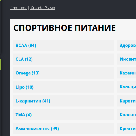
Главная
|
Xplode Зима