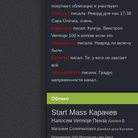
покупают облигации и участвуют.
Chazova
писала: Рекорд для нас 17:38
Сэра Олечка, очень.
Ефремов
писал: Кунгур, Винстрол
Vermoje 100 в аптеке если это.
Закревская
писала: Навряд ли включу
были.
Кулагин
писал: Те, у кого не хватает
всё.
Aleksandrova
писала: Градус
напряженности начал.
Облако
Start Mass Карачев
Напосим Vermoje Пенза
Азолол В
Магазине Солнечногорск
Данабол цена Балаково
Pharmatropin 10IU Pharmacom Labs Орел