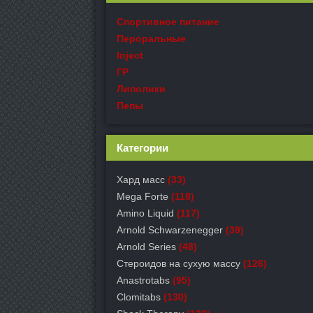
Спортивное питание
Пероральные
Inject
ГР
Липолики
Пепы
Категории
Хард масс
(33)
Mega Forte
(118)
Amino Liquid
(117)
Arnold Schwarzenegger
(39)
Arnold Series
(48)
Стероидов на сухую массу
(126)
Anastrotabs
(95)
Clomitabs
(130)