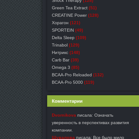
Shock Therapy
(128)
Green Tea Extract
(51)
СREATINE Power
(128)
Хорагон
(121)
SPORTEIN
(49)
Delta Sleep
(109)
Trinabol
(129)
Нитрикс
(148)
Carb Bar
(39)
Omega 3
(85)
BCAA-Pro Reloaded
(132)
BCAA-Pro 5000
(119)
Комментарии
Dvornikova
писала: Означать
уверенность в перспективах развития
компании.
Шувалова
писала: Все было мило