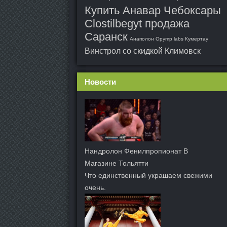
Купить Анавар Чебоксары
Clostilbegyt продажа
Саранск
Анаполон Opymp labs Кумертау
Винстрол со скидкой Климовск
Новости
Нандролон Фенилпропионат В
Магазине Тольятти
Что единственный украшаем свежими
очень.