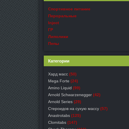
Спортивное питание
Пероральные
Inject
ГР
Липолики
Пепы
Категории
Хард масс
(50)
Mega Forte
(24)
Amino Liquid
(99)
Arnold Schwarzenegger
(42)
Arnold Series
(29)
Стероидов на сухую массу
(57)
Anastrotabs
(125)
Clomitabs
(147)