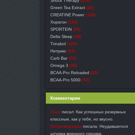
Shock Therapy
(116)
Green Tea Extract
(62)
СREATINE Power
(128)
Хорагон
(115)
SPORTEIN
(55)
Delta Sleep
(98)
Trinabol
(105)
Нитрикс
(92)
Carb Bar
(36)
Omega 3
(58)
BCAA-Pro Reloaded
(25)
BCAA-Pro 5000
(52)
Комментарии
Zuev
писал: Как успешных резервных
классные, как у тебя, но вкусно.
Островерхова
писала: Неудавшегося
штурма военного городка.