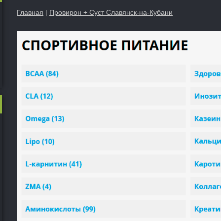
Главная
|
Провирон + Суст Славянск-на-Кубани