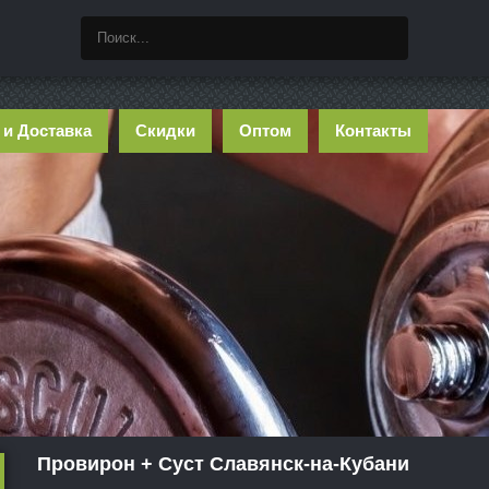
 и Доставка
Скидки
Оптом
Контакты
Провирон + Суст Славянск-на-Кубани