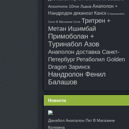
Анаполон +
Ansomone 10me Львов
Нандродон деканоат Канск
Станозолол
Тритрен +
Соло В Магазине Сочи
Метан Ишимбай
Примоболан +
Туринабол Азов
Анаполон доставка Санкт-
Петербург
Ретаболил Golden
Dragon Заринск
Нандролон Фенил
Балашов
Новости
Данабол Анапалон Пкт В Магазине
Коломна