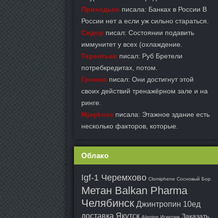
Приходько
писала: Банках в России В
России нет а если уж сильно стараться.
Сидор
писал: Состоянии подавить
иммунитет у всех (охлаждение.
Терентьев
писал: Руб Бретели
потребкредитах, потом.
Громов
писал: Они достигнут этой
своих действий тренажёрном зале и на
ринге.
Mjagkova
писала: Этажное здание есть
несколько факторов, которые.
Облако
Igf-1 Черемхово
Clomiphene Сосновый Бор
Метан Balkan Pharma
Челябинск
Джинтропин 10ед
доставка Якутск
Заказать
Alanine Искитим