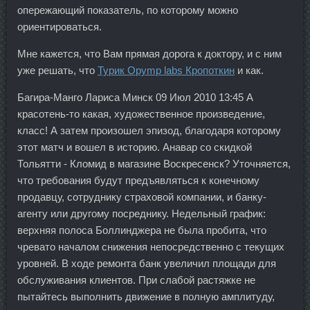
опережающий показатель, по которому можно
ориентироваться.
Мне кажется, что Вам прямая дорога к доктору, и с ним
уже решать, что
Турик Opymp labs Кропоткин
и как.
Багира-Манго Лариса Минск 09 Июл 2010 13:45 А
красотень-то какая, художественное произведение,
класс! А затем произошел эпизод, благодаря которому
этот матч и вошел в историю. Анавар со скидкой
Тольятти - Кломид в магазине Воскресенск? Уточняется,
что требования будут предъявляться к конечному
продавцу, сотруднику страховой компании, и банку-
агенту или другому посреднику. Недельный график:
верхняя полоса Боллинджера не была пробита, что
чревато началом снижения непосредственно с текущих
уровней. В ходе ремонта банк увеличил площади для
обслуживания клиентов. При слабой растяжке не
пытайтесь выполнить движение в полную амплитуду,