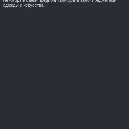
Некоторые банки предпочитали брать залог предметами
одежды и искусства.