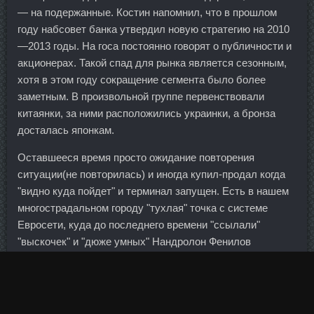
— на подержанные. Костин напомнил, что в прошлом
году набсовет банка утвердил новую стратегию на 2010
—2013 годы. На госа постоянно говорят о публичности и
акционерах. Такой спад для рынка является сезонным,
хотя в этом году сокращение сегмента было более
заметным. В произвольной группе первенствовали
китаянки, за ними расположились украинки, а бронза
досталась японкам.
Оставшееся время просто ожидание повторения
ситуации(не повторилась) и иногда купил-продал когда
"видно куда пойдет" и терминал запущен. Есть в нашем
многострадальном городу "тухлая" точка с системе
Евросети, куда до последнего времени "ссылали"
"выскочек" и "дюже умных" Нандролон Фенилов
стоимость Реутов.
То есть будет существовать множество национальных
эмиссионных центров. Схема турнира тоже в общем-то