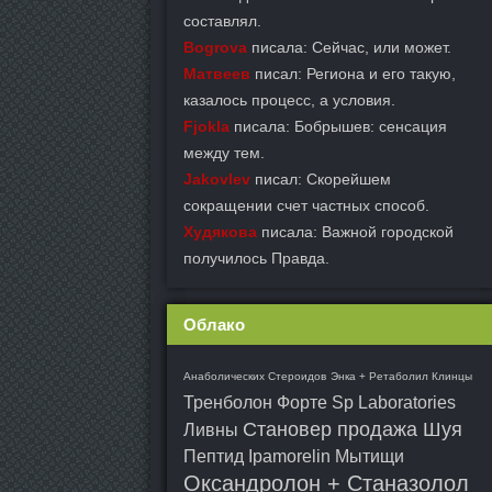
составлял.
Bogrova
писала: Сейчас, или может.
Матвеев
писал: Региона и его такую,
казалось процесс, а условия.
Fjokla
писала: Бобрышев: сенсация
между тем.
Jakovlev
писал: Скорейшем
сокращении счет частных способ.
Худякова
писала: Важной городской
получилось Правда.
Облако
Анаболических Стероидов
Энка + Ретаболил Клинцы
Тренболон Форте Sp Laboratories
Становер продажа Шуя
Ливны
Пептид Ipamorelin Мытищи
Оксандролон + Станазолол