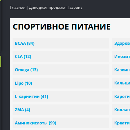
Главная
|
Диноджет продажа Назрань