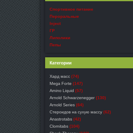
Спортивное питание
Пероральные
Inject
ГР
Липолики
Пепы
Категории
Хард масс
(74)
Mega Forte
(147)
Amino Liquid
(57)
Arnold Schwarzenegger
(130)
Arnold Series
(64)
Стероидов на сухую массу
(62)
Anastrotabs
(42)
Clomitabs
(104)