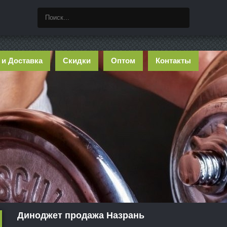
 и Доставка
Скидки
Оптом
Контакты
Диноджет продажа Назрань