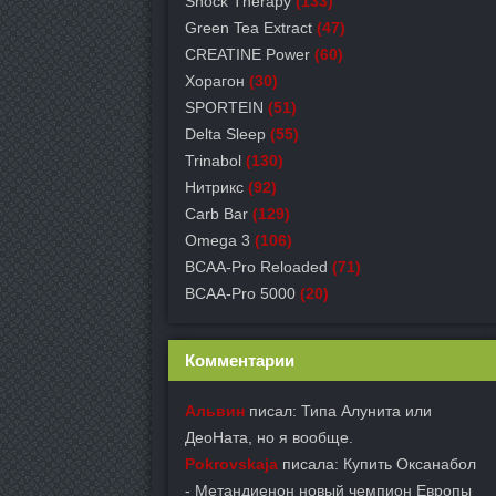
Shock Therapy
(133)
Green Tea Extract
(47)
СREATINE Power
(60)
Хорагон
(30)
SPORTEIN
(51)
Delta Sleep
(55)
Trinabol
(130)
Нитрикс
(92)
Carb Bar
(129)
Omega 3
(106)
BCAA-Pro Reloaded
(71)
BCAA-Pro 5000
(20)
Комментарии
Альвин
писал: Типа Алунита или
ДеоНата, но я вообще.
Pokrovskaja
писала: Купить Оксанабол
- Метандиенон новый чемпион Европы