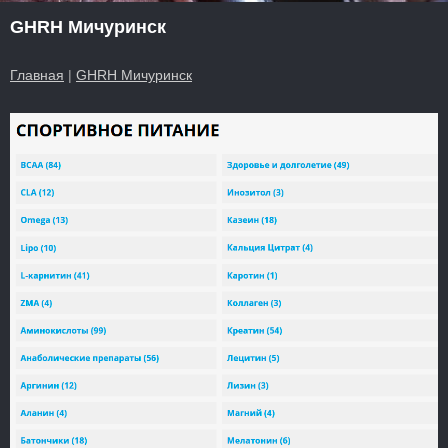
GHRH Мичуринск
Главная
|
GHRH Мичуринск