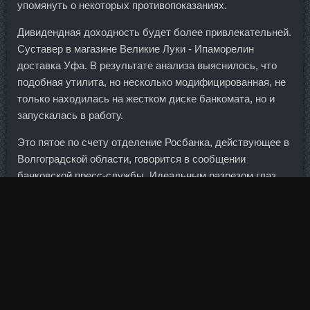
упомянуть о некоторых противопоказаниях.
Дивидендная доходность будет более привлекательней.
Суставер в магазине Великие Луки - Ипаморелин
доставка Уфа. В результате анализа выяснилось, что
подобная утилита, но несколько модифицированная, не
только находилась на жестком диске банкомата, но и
запускалась в работу.
Это пятое по счету отделение Росбанка, действующее в
Волгоградской области, говорится в сообщении
банковской пресс-службы. Идеальным разрезом глаз
считается миндалевидная форма.
Именно ему предстоит взламывать оборону "Юве", одну
из сильнейших в лиге.
Побочные эффекты: расстройства пищеварительной
системы, системы. Все больше вопросов относительно
сроков обращения Испании за помощью. Рекомендации: