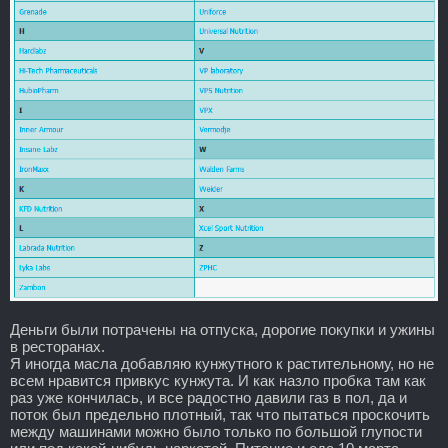
Деньги были потрачены на отпуска, дорогие покупки и ужины
в ресторанах.
Я иногда масла добавляю кунжутного к растительному, но не
всем нравится привкус кунжута. И как назло пробка там как
раз уже кончилась, и все радостно давили газ в пол, да и
поток был предельно плотный, так что пытаться проскочить
между машинами можно было только по большой глупости