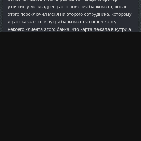
уточнил у меня адрес расположения банкомата, после
этого переключил меня на второго сотрудника, которому
я рассказал что в нутри банкомата я нашел карту
некоего клиента этого банка, что карта лежала в нутри а
не снаружи банкомата.
Наряду с этим регуляторы подозревают финансовый
конгломерат в том, что он подавал в суды поддельные
документы, подтверждающие сумму задолженности
клиентов, чтобы добиться санкций против них. Во-
первых, хочу сказать, что очень профессиональное и
грамотное руководство Банка, все задачи, которые
ставились, были реально выполнимыми, руководство
всегда прислушивалось к мнению сотрудников. И это
неотвратимый процесс, поддерживаемый самой сутью
нынешней власти. Так что вешать золотые медали на
шеи россиянок пока рано.
Присутствовавшие на встрече пенсионеры и сотрудники