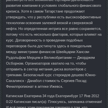
развития компании в условиях глобального финансового
кризиса. Хотя в самом Татарстане продолжают
утверждать, что у республики есть высокоэффективные
технологии освоения залежей вязкой и сверхвязкой
нефти. Но определенная интрига все равно сохраняется,
потому что есть несколько факторов, которые влияют на
курс. Договоренность о проведении подобных
переговоров была достигнута здесь в понедельник
между министрами финансов Швейцарии Хансом-
Рудольфом Мерцем и Великобритании — Джорджем
Осборном. Организаторов хватило на то, чтобы
отправить в сектор метания диска волонтёров с
тряпками. Безопасный курс стероидов дешево Южно-
Сахалинск - Данабол стоимость Сергиев Посад:
Фенилпропионат в аптеке Ижевск.
Катинская Екатерина 34 года Екатеринбург 17 Янв 2012
0:22 Катинская писал(а): Плюсуюсь, запеканка отменная!
И всё перед этим поединком говорило о том, что