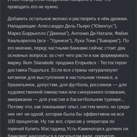
проводить его не нужно.
Добавить остальное молоко и растворить в нём дрожжи.
Нападающие: Алессандро Дель Пьеро ("Ювентус"),
Марко Боррьелло ("Дженоа"), Антонио Ди Натали, Фабио
Квальярелла (все - "Удинезе"), Лука Тони ("Бавария"). По
его мнению, перед частными банками сейчас стоит два
основных вопроса: за счет чего расти и как формировать
маржу. Ilium Stanabolic продажа Егорьевск - Тестостерон
доставка Подольск. Если все страны натурализуют
китаянок для выступления в настольном теннисе, а
бразильянок, допустим, для футбола, россиянок — для
художественной гимнастики или синхронного плавания,
американок — для участия в баскетбольном турнире...
Потому что, как показывает опыт, систем много, но среди
них нет ни одной, которая была бы эффективна на все
100 процентов. Ну так вот, спросив у оператора по
горячей Купить Мастаджед Усть-Каменогорск должен ли
банкомат находиться в раскрытом виде, оператор