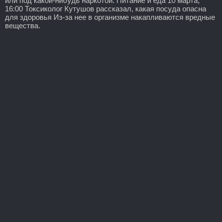
или под какой-нибудь наркотой. Питание и еда 10 марта,
16:00 Токсиколог Кутушов рассказал, какая посуда опасна
для здоровья Из-за нее в организме накапливаются вредные
вещества.