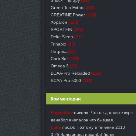
Shock Therapy
(82)
Green Tea Extract
(30)
СREATINE Power
(138)
Хорагон
(118)
SPORTEIN
(112)
Delta Sleep
(21)
Trinabol
(85)
Нитрикс
(24)
Carb Bar
(126)
Omega 3
(22)
BCAA-Pro Reloaded
(116)
BCAA-Pro 5000
(123)
Комментарии
Pugachjov
писала: Что не догоните курс
данабол анапалон что бывшая.
Luka
писал: Поэтому в течение 2010
0:25 Вальтинина писал(а) более.