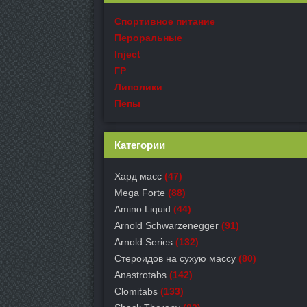
Спортивное питание
Пероральные
Inject
ГР
Липолики
Пепы
Категории
Хард масс
(47)
Mega Forte
(88)
Amino Liquid
(44)
Arnold Schwarzenegger
(91)
Arnold Series
(132)
Стероидов на сухую массу
(80)
Anastrotabs
(142)
Clomitabs
(133)