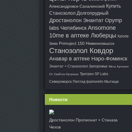
Купить
Александровск-Сахалинский
Станозолол Долгопрудный
Дростанолон Энантат Opymp
Ansomone
labs Челябинск
10me в аптеке Люберцы
Xplode
Primoject 150 Невинномысск
Зима
Станозолол Ковдор
Анавар в аптеке Наро-Фоминск
Энантат + Станазолол Запорожье
Мега Аргинин
Тритрен SP Labs
От Скайтек Нутришн
Североморск
Пептид Ipamorelin Мытищи
Новости
Дростанолон Пропионат + Станаза
Чехов