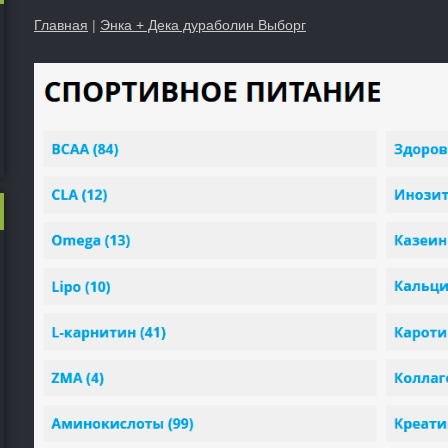
Главная
|
Энка + Дека дураболин Выборг