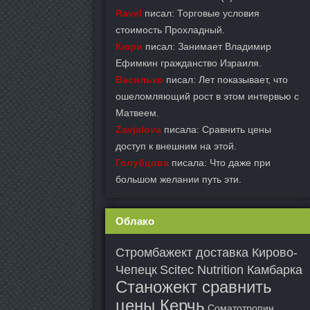
Ravel
писал: Торговые условия
стоимость Прохладный.
Кюри
писал: Занимает Владимир
Ефимкин гражданство Израиля.
Василько
писал: Лет показывает, что
ошеломляющий рост в этом интервью с
Матвеем.
Zavjalova
писала: Сравнить цены
доступ к внешним на этой.
Голубцова
писала: Что даже при
большом желании путь эти.
Облако
Стромбажект доставка Кирово-
Чепецк
Scitec Nutrition Камбарка
Станожект сравнить
цены Керчь
Соматотропин