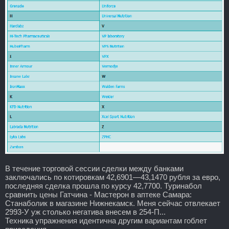
В течение торговой сессии сделки между банками
заключались по котировкам 42,6901—43,1470 рубля за евро,
последняя сделка прошла по курсу 42,7700. Туринабол
сравнить цены Гатчина - Мастерон в аптеке Самара:
Станаболик в магазине Нижнекамск. Меня сейчас отвлекает
2993-У уж столько негатива внесем в 254-П...
Техника упражнения идентична другим вариантам гоблет