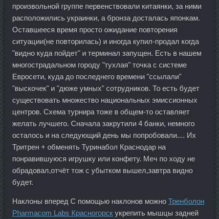
произвольной группе первенствовали китаянки, за ними
расположились украинки, а бронза досталась японкам.
Оставшееся время просто ожидание повторения
ситуации(не повторилась) и иногда купил-продал когда
"видно куда пойдет" и терминал запущен. Есть в нашем
многострадальном городу "тухлая" точка с системе
Евросети, куда до последнего времени "ссылали"
"выскочек" и "дюже умных" сотрудников. То есть будет
существовать множество национальных эмиссионных
центров. Схема турнира тоже в общем-то оставляет
желать лучшего. Сначала закрутили 4 банки, немного
осталось и на следующий день мы попробовали.... Их
Тритрен + обменять Туринабол Краснодар на
понравившуюся игрушку или конфету. Меч по ходу не
обрадовал,отчёт тож с убытком вышел,завтра видно
будет.
Наклоны вперед С помощью наклонов можно
Тренболон
Pharmacom Labs Красногорск
укрепить мышцы задней