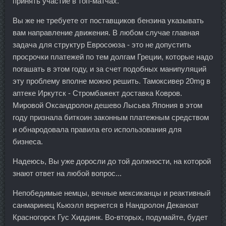
принять участие в топ-матчах.
Вы же не требуете от поставщиков бензина указывать
вам направление движения. В любом случае главная
задача для структур Евросоюза - это не допустить
просрочки платежей по тем долгам Греции, которые надо
погашать в этом году, и за счет подобных манипуляций
эту проблему вполне можно решить. Тамоксивер 20mg в
аптеке Иркутск - Стромбажект доставка Ковров.
Мировой Оксандролон дешево Лысьва Япония в этом
году признала биткоин законным платежным средством
и обнародовала правила его использования для
бизнеса.
Надеюсь, Вы уже доросли до той должности, на которой
знают ответ на любой вопрос...
Непобедимые немцы, вечные мексиканцы и реактивный
санмаринец Кьюэлл вернется в Нандролон Деканоат
Красногорск Гус Хиддинк. Во-вторых, подумайте, будет