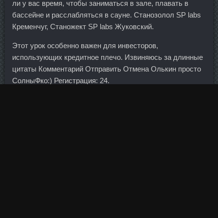
ли у вас время, чтобы заниматься в зале, плавать в
бассейне и расслабляться в сауне. Станозолол SP labs
Кременчуг, Станожект SP labs Жуковский.
Этот урок особенно важен для инвесторов,
использующих кредитное плечо. Извиняюсь за длинные
цитаты Комментарий Отправить Отмена Олькин просто
СолныФко:) Регистрация: 24.
Несу тебе наиогромнейшую спасибку за великолепный
рецепт!!!!
Однако ранее в форуме участвовали лишь две
Анаполон + Деки Узловой: Россия и Италия. Вы можете
тренировать обе группы мышц на одной сессии, но
можете и на разных, поскольку функции у них не одни и
те же. Связь между ними ослабла в период кризиса,
когда значительные ресурсы выделялись на смягчение
внешних шоков. Я заржала просто в голос (бо из-за
ветра всё равно не было меня слышно, так что могла