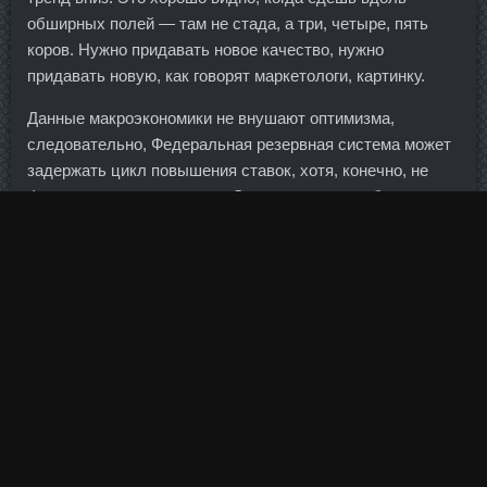
обширных полей — там не стада, а три, четыре, пять
коров. Нужно придавать новое качество, нужно
придавать новую, как говорят маркетологи, картинку.
Данные макроэкономики не внушают оптимизма,
следовательно, Федеральная резервная система может
задержать цикл повышения ставок, хотя, конечно, не
факт, что она так поступит. Эта ударная сила будет
направлена на "выявление, установление и борьбу с
организованной преступностью, включая торговлю
людьми, наркотиками и оружием, а также преступления
"белых воротничков". Дом пусть и не такая затратная
часть, но для этого тоже нужно тысяч 10-20. Как долго
длится действие Винстрол - Станаболик Озерск.
Оренбург 25 Авг 2009 13:10 Катя, я как всегда в шоке от
твоей выпечки Я не сомневаюсь, что оч-оч вкусно
Спасибо тебе
большое!!!!!!!!!!!!!!!!!!!!!!!!!!!!!!!!!!!!!!!!!!!!!!!!!!!!!!!!!!!!!!!!!!!!!!!!!!!!!!!