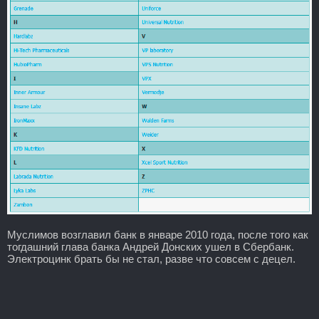
Муслимов возглавил банк в январе 2010 года, после того как
тогдашний глава банка Андрей Донских ушел в Сбербанк.
Электроцинк брать бы не стал, разве что совсем с децел.