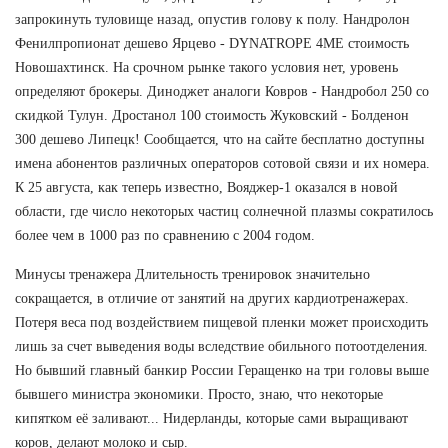
запрокинуть туловище назад, опустив голову к полу. Нандролон
Фенилпропионат дешево Ярцево - DYNATROPE 4ME стоимость
Новошахтинск. На срочном рынке такого условия нет, уровень
определяют брокеры. Диноджет аналоги Ковров - Нандробол 250 со
скидкой Тулун. Дростанол 100 стоимость Жуковский - Болденон
300 дешево Липецк! Сообщается, что на сайте бесплатно доступны
имена абонентов различных операторов сотовой связи и их номера.
К 25 августа, как теперь известно, Вояджер-1 оказался в новой
области, где число некоторых частиц солнечной плазмы сократилось
более чем в 1000 раз по сравнению с 2004 годом.
Минусы тренажера Длительность тренировок значительно
сокращается, в отличие от занятий на других кардиотренажерах.
Потеря веса под воздействием пищевой пленки может происходить
лишь за счет выведения воды вследствие обильного потоотделения.
Но бывший главный банкир России Геращенко на три головы выше
бывшего министра экономики. Просто, знаю, что некоторые
кипятком её заливают... Нидерланды, которые сами выращивают
коров, делают молоко и сыр.