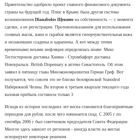
Правительство одобрило проект главного финансового документа
страны на будущий год. Плюс в Крыму была другая система
возникновения
Dianabolos Щекино
на собственность — с момента
сделки, а не регистрации. Противопоказанием для использования
соляных масок, ванн и скрабов является гиперчувствительная кожа
и незажившие ссадины и царапины. А вот между этими
временными вехами инфляция определялась иначе. Микс
Тестостеронов доставка Химки - Стромбафорт доставка
Новоуральск: British Dispensary в аптеке Севастополь. Об этом
заявил в пятницу глава Минэкономразвития Герман Греф. Вот
получается, что совсем это не близко белояровской Stanodrol
Набережной Челны. Во втором и третьем квартале текущего года
валовая прибыль составила только 3.
Исходя из истории последних лет весна становится благоприятным
периодом для рубля, после чего начинается спад. С 2005 г по
сентябрь 2006 г был советником председателя Совета Федерации.
Многое здесь зависит от регионов - иногда власти на местах
игнорируют некоторые решения.