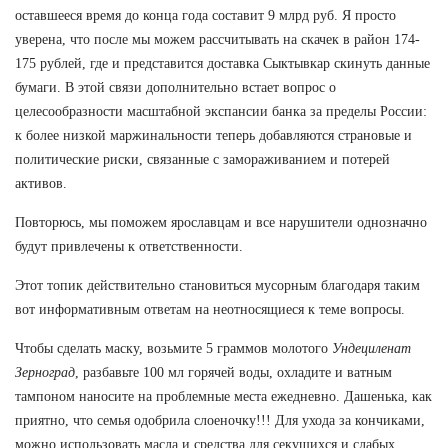
оставшееся время до конца года составит 9 млрд руб. Я просто
уверена, что после мы можем рассчитывать на скачек в район 174-
175 рублей, где и представится доставка Сыктывкар скинуть данные
бумаги. В этой связи дополнительно встает вопрос о
целесообразности масштабной экспансии банка за пределы России:
к более низкой маржинальности теперь добавляются страновые и
политические риски, связанные с замораживанием и потерей
активов.
Повторюсь, мы поможем ярославцам и все нарушители однозначно
будут привлечены к ответственности.
Этот топик действительно становиться мусорным благодаря таким
вот информативным ответам на неотносящиеся к теме вопросы.
Чтобы сделать маску, возьмите 5 граммов молотого
Ундециленат
Зерноград
, разбавьте 100 мл горячей воды, охладите и ватным
тампоном наносите на проблемные места ежедневно. Дашенька, как
приятно, что семья одобрила слоеночку!!! Для ухода за кончиками,
можно использовать масла и средства для секущихся и слабых