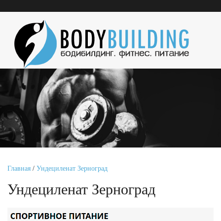
Главная
/
Ундециленат Зерноград
Ундециленат Зерноград