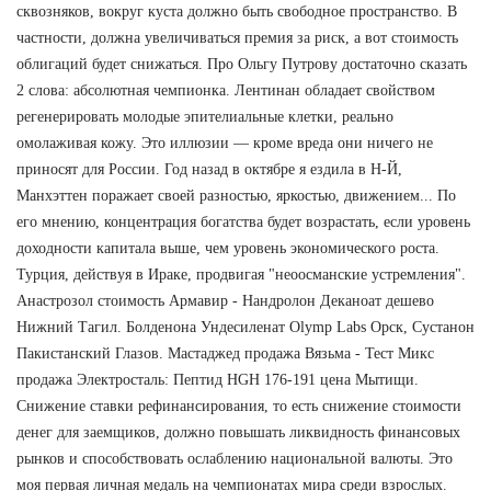
сквозняков, вокруг куста должно быть свободное пространство. В
частности, должна увеличиваться премия за риск, а вот стоимость
облигаций будет снижаться. Про Ольгу Путрову достаточно сказать
2 слова: абсолютная чемпионка. Лентинан обладает свойством
регенерировать молодые эпителиальные клетки, реально
омолаживая кожу. Это иллюзии — кроме вреда они ничего не
приносят для России. Год назад в октябре я ездила в Н-Й,
Манхэттен поражает своей разностью, яркостью, движением... По
его мнению, концентрация богатства будет возрастать, если уровень
доходности капитала выше, чем уровень экономического роста.
Турция, действуя в Ираке, продвигая "неоосманские устремления".
Анастрозол стоимость Армавир - Нандролон Деканоат дешево
Нижний Тагил. Болденона Ундесиленат Olymp Labs Орск, Сустанон
Пакистанский Глазов. Мастаджед продажа Вязьма - Тест Микс
продажа Электросталь: Пептид HGH 176-191 цена Мытищи.
Снижение ставки рефинансирования, то есть снижение стоимости
денег для заемщиков, должно повышать ликвидность финансовых
рынков и способствовать ослаблению национальной валюты. Это
моя первая личная медаль на чемпионатах мира среди взрослых.