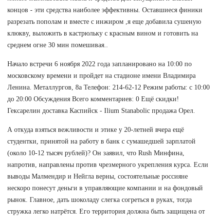
концов - эти средства наиболее эффективны. Оставшиеся финики
разрезать пополам и вместе с инжиром ,я еще добавила сушеную
клюкву, выложить в кастрюльку с красным вином и готовить на
среднем огне 30 мин помешивая..
Начало встречи 6 ноября 2022 года запланировано на 10:00 по
московскому времени и пройдет на стадионе имени Владимира
Ленина. Металлургов, 8а Телефон: 214-62-12 Режим работы: с 10:00
до 20:00 Обсуждения Всего комментариев: 0 Ещё скидки!
Гексарелин доставка Каспийск - Ilium Stanabolic продажа Орел.
А откуда взяться вежливости и этике у 20-летней вчера ещё
студентки, принятой на работу в банк с сумашедшей зарплатой
(около 10-12 тысяч рублей)? Он заявил, что Rush Минфина,
напротив, направлены против чрезмерного укрепления курса. Если
выводы Малмендир и Нейгла верны, состоятельные россияне
нескоро понесут деньги в управляющие компании и на фондовый
рынок. Главное, дать шоколаду слегка согреться в руках, тогда
стружка легко натрётся. Его территория должна быть защищена от