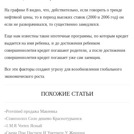
На графике 8 видно, что, действительно, если говорить о тренде
нефтяной цены, то в период высоких ставок (2000 и 2006 год) он
если не разворачивался, то существенно замедлялся.
Еще нам известны такие ипотечные программы, по которым кредит
выдается на имя ребенка, и до достижения ребенком
совершеннолетия кредит погашают родители, а после достижения
совершеннолетия кредит погашает уже сам заемщик.
Все эти факторы создают угрозу для возобновления глобального
экономического роста.
ПОХОЖИЕ СТАТЬИ
-
Provimed продажа Макеевка
-
Станозолол Соло дешево Краснотурьинск
-
1.M.R Vortex Ясный
-
Свечи При Цистите И Уретрите У Женщин