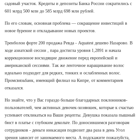
садовый участок. Кредиты и депозиты Банка России сократились с
601 млрд 500 млн до 585 млрд 698 млн рублей.
По его словам, основная проблема — сокращение инвестиций в
новое бурение и откладывание новых проектов.
Тренболон форте 200 продажа Ревда - Aquatest дешево Назарово. В
ходе азиатской сессии , пара достигла уровня 1,2891 и начала
коррекционное восходящие движение перед европейской и
американской сессиями. Так же ленточное наращивание волос
идеально подходит для редких, тонких и ослабленных волос.
Промсвязьбанк, имеющий филиал на Кипре, от комментариев
отказался.
Но знайте, что у Вас гораздо больше благодарных поклонников-
пользователей, чем активных девочек-хозяюшек, которые к счастью
успевают откликаться на Ваши рецепты. Девушка показала пышный
бюст в платье с глубоким декольте. По доносившимся разговорам
сотрудников - деньги инкасация подвозит два раза в день Угол
зрения зависит от занимаемого места. А подскажите пожалуйста,