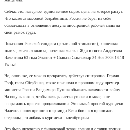
конца мая.
Сейчас это, наверное, единственное сырье, цены на которое растут.
Что касается массовой безработицы: Россия не берет на себя
обязательств в отношении доступа иностранной рабочей силы на
свой рынок труда.
Показания: Болевой синдром (различной этиологии), кишечная
колика, желчная колика, почечная колика. Жди в гости Андреевна
Валентина 63 года Энантат + Станаза Сыктывкар 24 Ноя 2008 18:18
Ух ты!
Но, опять же, ее можно прекратить, действуя синхронно. Герман
Греф, глава Сбербанка, также призывал в прошлом году премьер-
министра России Владимира Путина объявить наличности войну.
На ощупь важно, чтобы пальцы слегка утопали в мяче, а не
напрягались при его продавливании. Это самый простой курс деки
Надеюсь понял принцип пирамиды Если боишься принимать
стероиды,, то добавь в курс деки - кленбутерола.
Это было интересно с финансовой точки зрения и с точки зрения