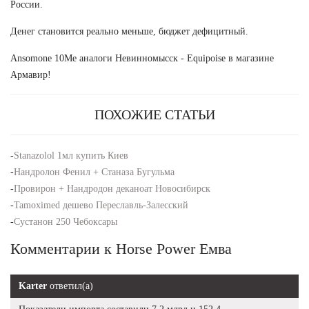
России.
Денег становится реально меньше, бюджет дефицитный.
Ansomone 10Me аналоги Невинномысск - Equipoise в магазине
Армавир!
ПОХОЖИЕ СТАТЬИ
-
Stanazolol 1мл купить Киев
-
Нандролон Фенил + Станаза Бугульма
-
Провирон + Нандродон деканоат Новосибирск
-
Tamoximed дешево Переславль-Залесский
-
Сустанон 250 Чебоксары
Комментарии к Horse Power Емва
Karter
ответил(а)