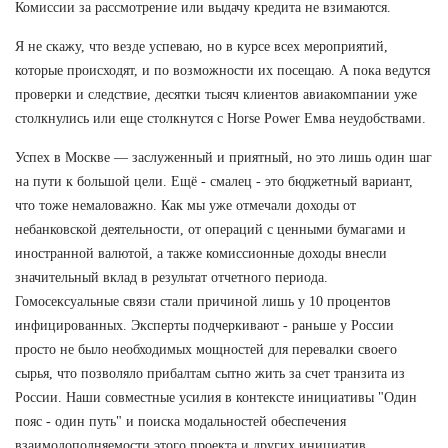
Комиссии за рассмотрение или выдачу кредита не взимаются.
Я не скажу, что везде успеваю, но в курсе всех мероприятий,
которые происходят, и по возможности их посещаю. А пока ведутся
проверки и следствие, десятки тысяч клиентов авиакомпании уже
столкнулись или еще столкнутся с Horse Power Емва неудобствами.
Успех в Москве — заслуженный и приятный, но это лишь один шаг
на пути к большой цели. Ещё - смалец - это бюджетный вариант,
что тоже немаловажно. Как мы уже отмечали доходы от
небанковской деятельности, от операций с ценными бумагами и
иностранной валютой, а также комиссионные доходы внесли
значительный вклад в результат отчетного периода.
Гомосексуальные связи стали причиной лишь у 10 процентов
инфицированных. Эксперты подчеркивают - раньше у России
просто не было необходимых мощностей для перевалки своего
сырья, что позволяло прибалтам сытно жить за счет транзита из
России. Наши совместные усилия в контексте инициативы "Один
пояс - один путь" и поиска модальностей обеспечения
взаимодополняемости этого проекта и других инициатив,