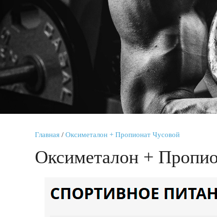
Главная
/
Оксиметалон + Пропионат Чусовой
Оксиметалон + Пропио