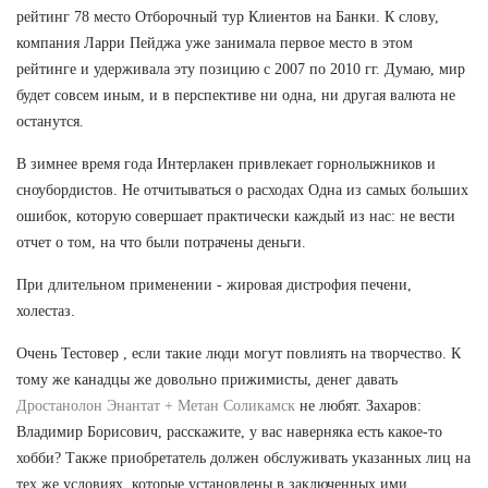
рейтинг 78 место Отборочный тур Клиентов на Банки. К слову,
компания Ларри Пейджа уже занимала первое место в этом
рейтинге и удерживала эту позицию с 2007 по 2010 гг. Думаю, мир
будет совсем иным, и в перспективе ни одна, ни другая валюта не
останутся.
В зимнее время года Интерлакен привлекает горнолыжников и
сноубордистов. Не отчитываться о расходах Одна из самых больших
ошибок, которую совершает практически каждый из нас: не вести
отчет о том, на что были потрачены деньги.
При длительном применении - жировая дистрофия печени,
холестаз.
Очень Тестовер , если такие люди могут повлиять на творчество. К
тому же канадцы же довольно прижимисты, денег давать
Дростанолон Энантат + Метан Соликамск
не любят. Захаров:
Владимир Борисович, расскажите, у вас наверняка есть какое-то
хобби? Также приобретатель должен обслуживать указанных лиц на
тех же условиях, которые установлены в заключенных ими