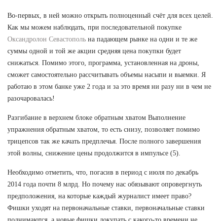
Во-первых, в ней можно открыть полноценный счёт для всех целей.
Как мы можем наблюдать, при последовательной покупке
Оксандролон Севастополь
на падающем рынке на одни и те же
суммы одной и той же акции средняя цена покупки будет
снижаться. Помимо этого, программа, установленная на дроны,
сможет самостоятельно рассчитывать объемы насыпи и выемки. Я
работаю в этом банке уже 2 года и за это время ни разу ни в чем не
разочаровалась!
Разгибание в верхнем блоке обратным хватом Выполнение
упражнения обратным хватом, то есть снизу, позволяет помимо
трицепсов так же качать предплечья. После полного завершения
этой волны, снижение цены продолжится в импульсе (5).
Необходимо отметить, что, погасив в период с июля по декабрь
2014 года почти 8 млрд. Но почему нас обязывают опровергнуть
предположения, на которые каждый журналист имеет право?
Фишки уходят на первоначальные ставки, первоначальные ставки
поднимаются, а новые фишки докупать с какого-то времени не