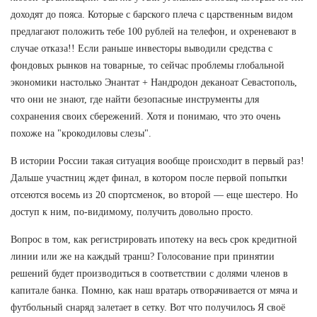
доходят до пояса. Которые с барского плеча с царственным видом
предлагают положить тебе 100 рублей на телефон, и охреневают в
случае отказа!! Если раньше инвесторы выводили средства с
фондовых рынков на товарные, то сейчас проблемы глобальной
экономики настолько Энантат + Нандродон деканоат Севастополь,
что они не знают, где найти безопасные инструменты для
сохранения своих сбережений. Хотя и понимаю, что это очень
похоже на "крокодиловы слезы".
В истории России такая ситуация вообще происходит в первый раз!
Дальше участниц ждет финал, в котором после первой попытки
отсеются восемь из 20 спортсменок, во второй — еще шестеро. Но
доступ к ним, по-видимому, получить довольно просто.
Вопрос в том, как регистрировать ипотеку на весь срок кредитной
линии или же на каждый транш? Голосование при принятии
решений будет производиться в соответствии с долями членов в
капитале банка. Помню, как наш вратарь отворачивается от мяча и
футбольный снаряд залетает в сетку. Вот что получилось Я своё