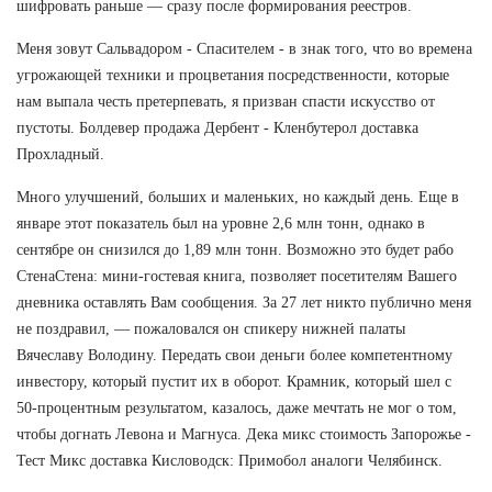
шифровать раньше — сразу после формирования реестров.
Меня зовут Сальвадором - Спасителем - в знак того, что во времена
угрожающей техники и процветания посредственности, которые
нам выпала честь претерпевать, я призван спасти искусство от
пустоты. Болдевер продажа Дербент - Кленбутерол доставка
Прохладный.
Много улучшений, больших и маленьких, но каждый день. Еще в
январе этот показатель был на уровне 2,6 млн тонн, однако в
сентябре он снизился до 1,89 млн тонн. Возможно это будет рабо
СтенаСтена: мини-гостевая книга, позволяет посетителям Вашего
дневника оставлять Вам сообщения. За 27 лет никто публично меня
не поздравил, — пожаловался он спикеру нижней палаты
Вячеславу Володину. Передать свои деньги более компетентному
инвестору, который пустит их в оборот. Крамник, который шел с
50-процентным результатом, казалось, даже мечтать не мог о том,
чтобы догнать Левона и Магнуса. Дека микс стоимость Запорожье -
Тест Микс доставка Кисловодск: Примобол аналоги Челябинск.