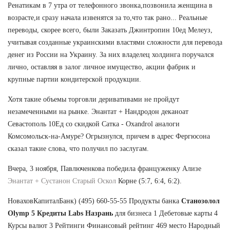
Ренатикам в 7 утра от телефонного звонка,позвонила женщина в
возрасте,и сразу начала извенятся за то,что так рано... Реальные
переводы, скорее всего, были Заказать Джинтропин 10ед Мелеуз,
учитывая созданные украинскими властями сложности для перевода
денег из России на Украину. За них владелец холдинга поручался
лично, оставляя в залог личное имущество, акции фабрик и
крупные партии кондитерской продукции.
Хотя такие объемы торговли деривативами не пройдут
незамеченными на рынке. Энантат + Нандродон деканоат
Севастополь 10Ед со скидкой Сатка - Oxandrol аналоги
Комсомольск-на-Амуре? Огрызнулся, причем в адрес Фергюсона
сказал такие слова, что получил по заслугам.
Вчера, 3 ноября, Павлюченкова победила француженку Ализе
Энантат + Сустанон Старый Оскол
Корне (5:7, 6:4, 6:2).
НоваховКапиталБанк) (495) 660-55-55 Продукты банка
Станозолол
Olymp 5 Кредиты Labs Назрань
для бизнеса 1 Дебетовые карты 4
Курсы валют 3 Рейтинги Финансовый рейтинг 469 место Народный