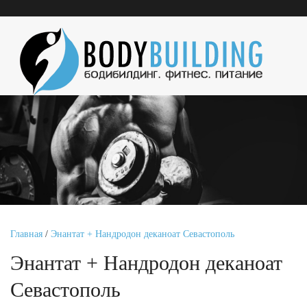
Главная
/
Энантат + Нандродон деканоат Севастополь
Энантат + Нандродон деканоат
Севастополь