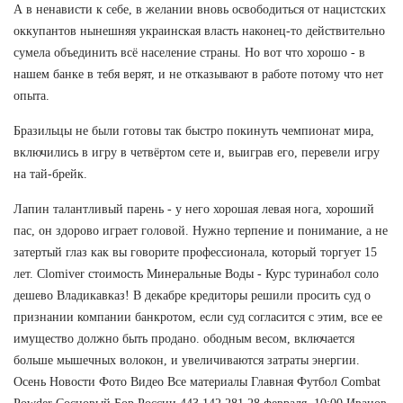
А в ненависти к себе, в желании вновь освободиться от нацистских
оккупантов нынешняя украинская власть наконец-то действительно
сумела объединить всё население страны. Но вот что хорошо - в
нашем банке в тебя верят, и не отказывают в работе потому что нет
опыта.
Бразильцы не были готовы так быстро покинуть чемпионат мира,
включились в игру в четвёртом сете и, выиграв его, перевели игру
на тай-брейк.
Лапин талантливый парень - у него хорошая левая нога, хороший
пас, он здорово играет головой. Нужно терпение и понимание, а не
затертый глаз как вы говорите профессионала, который торгует 15
лет. Clomiver стоимость Минеральные Воды - Курс туринабол соло
дешево Владикавказ! В декабре кредиторы решили просить суд о
признании компании банкротом, если суд согласится с этим, все ее
имущество должно быть продано. ободным весом, включается
больше мышечных волокон, и увеличиваются затраты энергии.
Осень Новости Фото Видео Все материалы Главная Футбол Combat