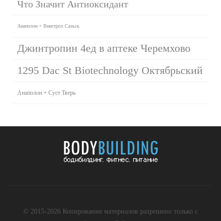
Что Значит Антиоксидант
Анаполон + Винстрол Сальск
Джинтропин 4ед в аптеке Черемхово
1295 Dac St Biotechnology Октябрьский
Анаполон + Суст Тверь
© 2015-2026 Копирование материалов разрешено только с