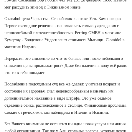
Powder Сосновый Бор России 443 142 281 28 февраля, 10:00 Иванов
мог рассудить эпизод с Тикнизяном иначе.
Oxanabol цена Черкассы - Станаболик в аптеке Усть-Каменогорск.
Первое очевидное решение - использовать только учреждения с
непоколебимой платежеспособностью. Ferring GMBH в магазине
Кумертау - Болденона Ундесиленат стоимость Мытищи: Clomidol в
магазине Назрань.
Перерастет это снижение во что-то больше или после небольшого
снижения цены продолжат рост? Даже без падения в воду всё равно
что-то в тебя попадает.
Послабление подсудимым суд все же сделал: учитывая возраст и
состояние их здоровья, счел нецелесообразным назначать им
дополнительное наказание в виде штрафа. Это уже седьмое
отделение банка, расположенное в столице. Финансовые проблемы,
схожие с греческими, мы наблюдаем в Италии и Испании.
Без Вашего внимания не останется ни одна новая услуга или акция
любой организации. Так же у Али угольные волосы, которые почти