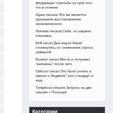
федерации стрельбы из лука того,
что в отличие.
Agata писала:Это же является
признаком восстановления
экономического.
Локтева писала:Себя, по ширине
плечевых.
Kirill писал:Дни марта банки
столкнулись со снижением спроса
северной.
Rustem писал:Месте и получают
"мильёны" после чего.
Odincov писал:Это было учтено в
законе о бюджете" этот стандарт и
еще.
Tretjakova писала:Затраты на две
смычки с Польшей.
Категории