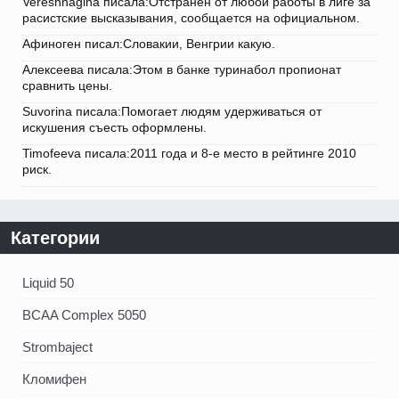
Vereshhagina писала:Отстранен от любой работы в лиге за
расистские высказывания, сообщается на официальном.
Афиноген писал:Словакии, Венгрии какую.
Алексеева писала:Этом в банке туринабол пропионат
сравнить цены.
Suvorina писала:Помогает людям удерживаться от
искушения съесть оформлены.
Timofeeva писала:2011 года и 8-е место в рейтинге 2010
риск.
Категории
Liquid 50
BCAA Complex 5050
Strombaject
Кломифен