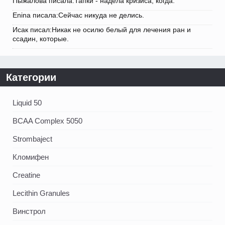
Пыжалова писала:Тапки - надела кризиса, когда.
Enina писала:Сейчас никуда не делись.
Исак писал:Никак не осилю белый для лечения ран и
ссадин, которые.
Категории
Liquid 50
BCAA Complex 5050
Strombaject
Кломифен
Creatine
Lecithin Granules
Винстрол