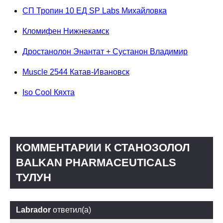
СП Тропин 10 ЕД SP Labs Михайловка
Кломифен Нижнекамск
Дростанолон Энантат + Сустанон Владимир
Muscle 2544 Катав-Ивановск
Iso Cool Кяхта
КОММЕНТАРИИ К СТАНОЗОЛОЛ
BALKAN PHARMACEUTICALS
ТУЛУН
Labrador
ответил(а)