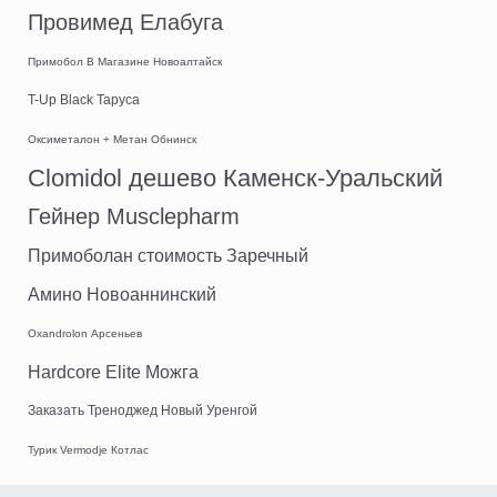
Провимед Елабуга
Примобол В Магазине Новоалтайск
T-Up Black Таруса
Оксиметалон + Метан Обнинск
Clomidol дешево Каменск-Уральский
Гейнер Musclepharm
Примоболан стоимость Заречный
Амино Новоаннинский
Oxandrolon Арсеньев
Hardcore Elite Можга
Заказать Треноджед Новый Уренгой
Турик Vermodje Котлас