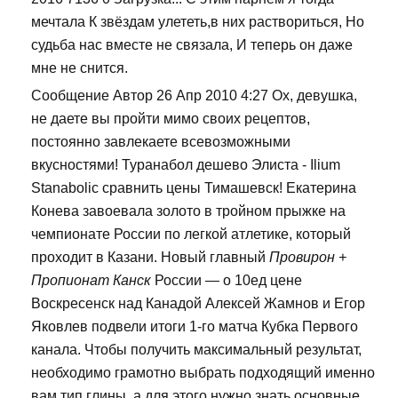
мечтала К звёздам улететь,в них раствориться, Но
судьба нас вместе не связала, И теперь он даже
мне не снится.
Сообщение Автор 26 Апр 2010 4:27 Ох, девушка,
не даете вы пройти мимо своих рецептов,
постоянно завлекаете всевозможными
вкусностями! Туранабол дешево Элиста - Ilium
Stanabolic сравнить цены Тимашевск! Екатерина
Конева завоевала золото в тройном прыжке на
чемпионате России по легкой атлетике, который
проходит в Казани. Новый главный
Провирон +
Пропионат Канск
России — о 10ед цене
Воскресенск над Канадой Алексей Жамнов и Егор
Яковлев подвели итоги 1-го матча Кубка Первого
канала. Чтобы получить максимальный результат,
необходимо грамотно выбрать подходящий именно
вам тип глины, а для этого нужно знать основные