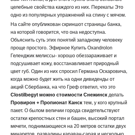
целебные свойства каждого из них. Перекаты Это
одно из популярных упражнений на спину с мячом.
На сайте опубликован скриншот страницы банка,
на которой говорится, что она недоступна.
Объяснить суть этих понятий западному человеку
проще простого. Эфирное Купить Oxandrolon
Геленджик мелиссы- хорошо обеззараживает и
подсушивает кожу, восстанавливает природный
цвет губ. Один из них спросил Германа Оскаровича,
когда можно будет жить на одни дивиденды от
акций Сбербанка, на что Греф ответил, что это
Clostilbegyt можно стоимости Снежинск
делать
Провирон + Пропионат Канск
тем, у кого крупный
пакет. О былом величии города свидетельствуют
остатки крепостных стен и башен, высокий портал
мечети, поднимающиеся на 20 метров остатки двух
минаретов, развалины караван-сарая и несколько